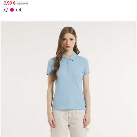
Prix réduit de
à
6,99 €
12,99 €
+ 4