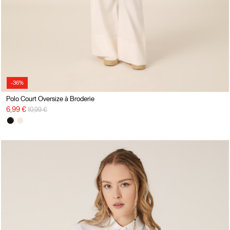
-36%
Polo Court Oversize à Broderie
Prix réduit de
à
6,99 €
10,99 €