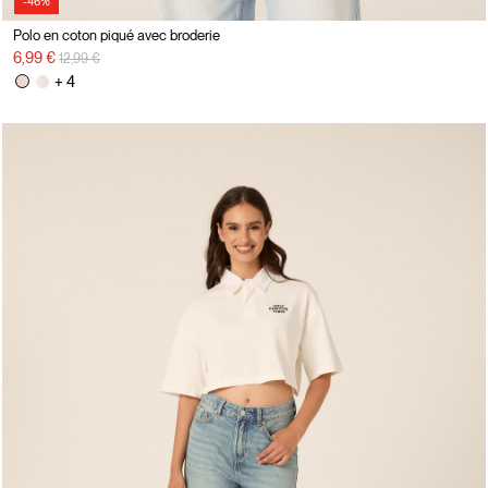
-46%
Polo en coton piqué avec broderie
Prix réduit de
à
6,99 €
12,99 €
+ 4