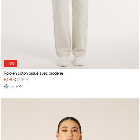
-46%
Polo en coton piqué avec broderie
Prix réduit de
à
6,99 €
12,99 €
+ 4