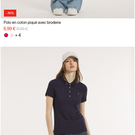
-46%
Polo en coton piqué avec broderie
Prix réduit de
à
6,99 €
12,99 €
+ 4