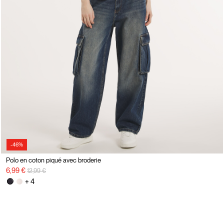
-46%
Polo en coton piqué avec broderie
Prix réduit de
à
6,99 €
12,99 €
+ 4