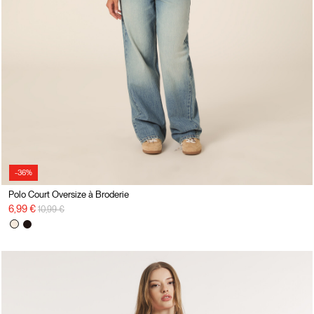
-36%
Polo Court Oversize à Broderie
Prix réduit de
à
6,99 €
10,99 €