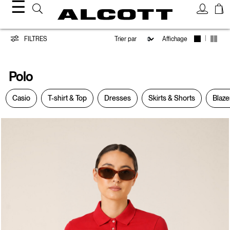
☰
Polo
|
FILTRES
Affichage
Polo
Casio
T-shirt & Top
Dresses
Skirts & Shorts
Blaze