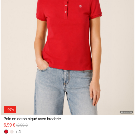
-46%
Polo en coton piqué avec broderie
Prix réduit de
à
6,99 €
12,99 €
+ 4