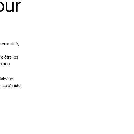
our
sensualité,
re être les
un peu
talogue
issu d’haute