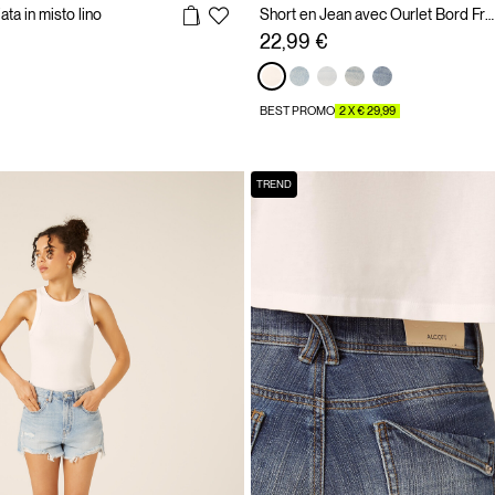
ata in misto lino
Short en Jean avec Ourlet Bord Franc
22,99 €
BEST PROMO
2 X € 29,99
TREND