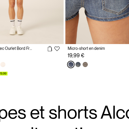
Short en Jean avec Ourlet Bord Franc
Micro-short en denim
19,99 €
29,99
pes et shorts Alco