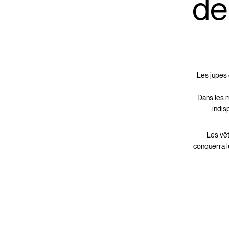
de
Les jupes 
Dans les m
indis
Les vê
conquerra l