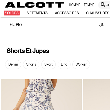
HOMME
FEMME
CH
Shorts
SOLDES
VÊTEMENTS
ACCESSOIRES
CHAUSSURES
FILTRES
et
Jupes
Shorts Et Jupes
Denim
Shorts
Skort
Lino
Worker