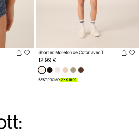
Short en Molleton de Coton avec Taille Élastique
12,99 €
BEST PROMO
2 X € 19,99
tt: