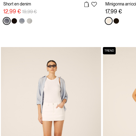
Short en denim
Minigonna arricci
Prix réduit de
à
12,99 €
17,99 €
19,99 €
TREND