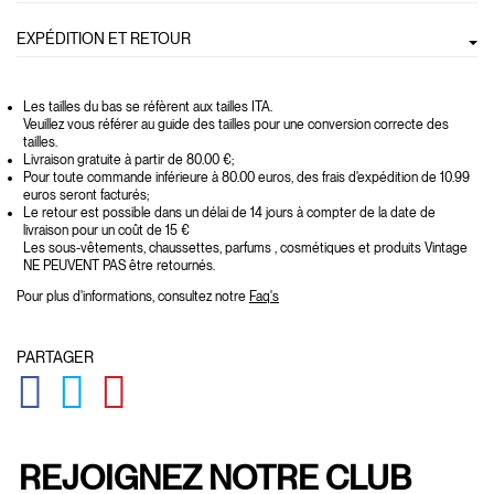
EXPÉDITION ET RETOUR
Les tailles du bas se réfèrent aux tailles ITA.
Veuillez vous référer au guide des tailles pour une conversion correcte des
tailles.
Livraison gratuite à partir de 80.00 €;
Pour toute commande inférieure à 80.00 euros, des frais d'expédition de 10.99
euros seront facturés;
Le retour est possible dans un délai de 14 jours à compter de la date de
livraison pour un coût de 15 €
Les sous-vêtements, chaussettes, parfums , cosmétiques et produits Vintage
NE PEUVENT PAS être retournés.
Pour plus d'informations, consultez notre
Faq's
PARTAGER
GLOBAL.SOCIALSHARE.FACEBOOK
GLOBAL.SOCIALSHARE.TWITTER
GLOBAL.SOCIALSHARE.PINTEREST
REJOIGNEZ NOTRE CLUB