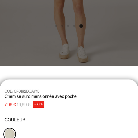
COD:
CF0162DOAY15
Chemise surdimensionnée avec poche
Prix réduit de
à
7,99 €
19,99 €
-60%
COULEUR