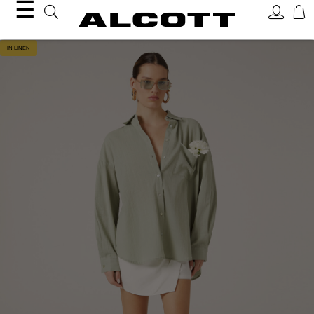
☰
IN LINEN