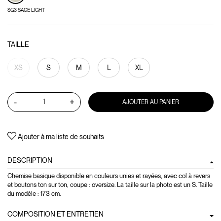
SG3 SAGE LIGHT
TAILLE
XS
S
M
L
XL
-
+
AJOUTER AU PANIER
Ajouter à ma liste de souhaits
DESCRIPTION
Chemise basique disponible en couleurs unies et rayées, avec col à revers
et boutons ton sur ton, coupe : oversize. La taille sur la photo est un S. Taille
du modèle : 173 cm.
COMPOSITION ET ENTRETIEN