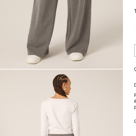
P
é
p