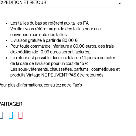
EXPÉDITION ET RETOUR
Les tailles du bas se réfèrent aux tailles ITA.
Veuillez vous référer au guide des tailles pour une
conversion correcte des tailles.
Livraison gratuite à partir de 80.00 €;
Pour toute commande inférieure à 80.00 euros, des frais
d'expédition de 10.99 euros seront facturés;
Le retour est possible dans un délai de 14 jours à compter
de la date de livraison pour un coût de 15 €
Les sous-vêtements, chaussettes, parfums , cosmétiques et
produits Vintage NE PEUVENT PAS être retournés.
our plus d'informations, consultez notre
Faq's
PARTAGER
GLOBAL.SOCIALSHARE.FACEBOOK
GLOBAL.SOCIALSHARE.TWITTER
GLOBAL.SOCIALSHARE.PINTEREST