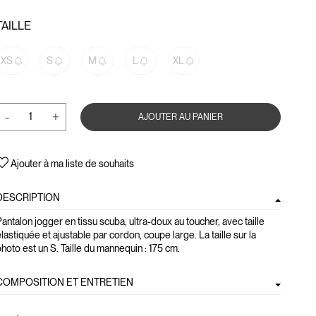
TAILLE
XS
S
M
L
XL
-
+
AJOUTER AU PANIER
Ajouter à ma liste de souhaits
DESCRIPTION
antalon jogger en tissu scuba, ultra-doux au toucher, avec taille
lastiquée et ajustable par cordon, coupe large. La taille sur la
hoto est un S. Taille du mannequin : 175 cm.
COMPOSITION ET ENTRETIEN