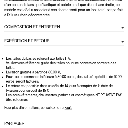
d'un col rond classique élastiqué et cotelé ainsi que d'une base droite, ce
modèle est idéal à associer à son short assorti pour un look total-set parfait
à l'allure urban décontractée.
COMPOSITION ET ENTRETIEN
EXPÉDITION ET RETOUR
Les tailles du bas se réfèrent aux tailles ITA.
Veuillez vous référer au guide des tailles pour une conversion correcte des
tailles.
Livraison gratuite à partir de 80.00 €;
Pour toute commande inférieure à 80.00 euros, des frais d'expédition de 10.99
euros seront facturés;
Le retour est possible dans un délai de 14 jours à compter de la date de
livraison pour un coût de 15 €
Les sous-vêtements, chaussettes, parfums et cosmétiques NE PEUVENT PAS
être retournés.
Pour plus d'informations, consultez notre
Faq's
PARTAGER