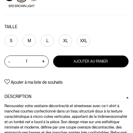
BR3 BROWN LIGHT
TAILLE
S
M
L
XL
XXL
-
+
AJOUTER AU PANIER
Ajouter à ma liste de souhaits
DESCRIPTION
Renouvelez votre vestiaire décontracté et streetwear avec ce t-shirt à
manches courtes confectionné dans un tissu structuré doux à la texture
caractéristique à micro-cotes verticales, apportant de la tridimensionnalité
et un tombé net e lourd à la pièce. Son design mise sur une esthétique
minimale et moderne, définie par une coupe oversize décontractée, des
emmanchures basses et des manches amples très confortables. Rehaussé