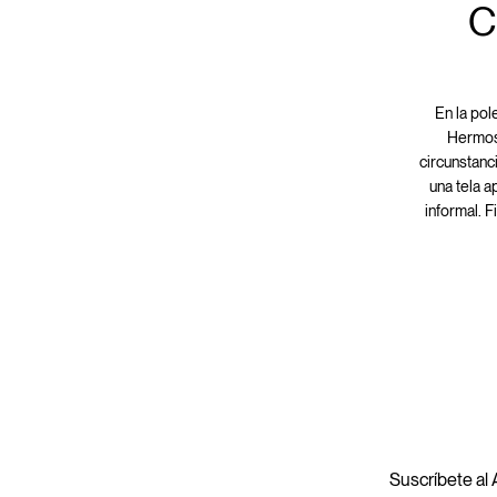
C
En la
pol
Hermoso
circunstanc
una tela 
informal. 
Suscríbete al A