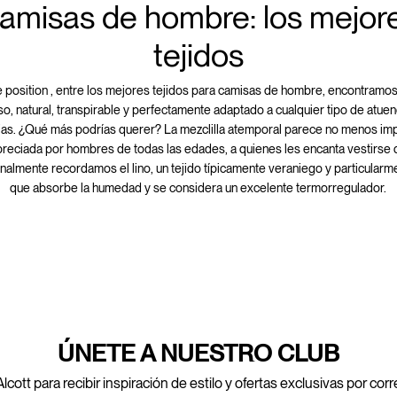
amisas de hombre: los mejor
tejidos
e position
, entre los mejores tejidos para camisas de hombre, encontramo
, natural, transpirable y perfectamente adaptado a cualquier tipo de atue
ias. ¿Qué más podrías querer? La mezclilla atemporal parece no menos im
apreciada por hombres de todas las edades, a quienes les encanta vestirse
Finalmente recordamos el lino, un tejido típicamente veraniego y particularm
que absorbe la humedad y se considera un excelente termorregulador.
ÚNETE A NUESTRO CLUB
lcott para recibir inspiración de estilo y ofertas exclusivas por cor