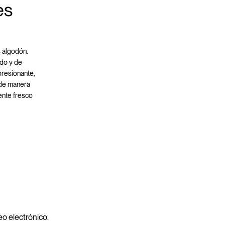
es
s algodón.
ndo y de
presionante,
 de manera
ente fresco
reo electrónico.