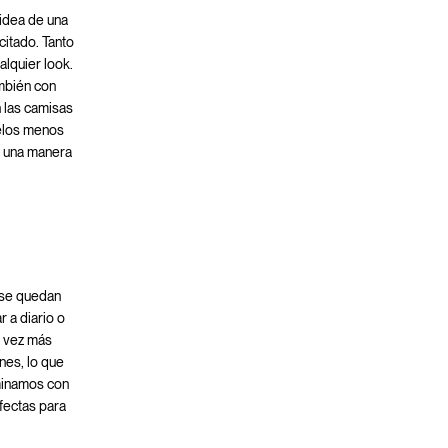
 idea de una
citado. Tanto
alquier look.
ambién con
n las camisas
delos menos
e una manera
o se quedan
r a diario o
a vez más
nes, lo que
rminamos con
fectas para