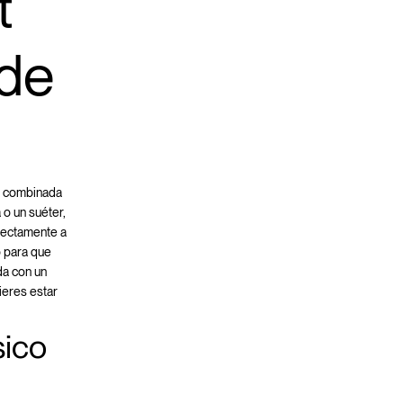
t
 de
o combinada
o un suéter,
rfectamente a
o para que
da con un
ieres estar
sico