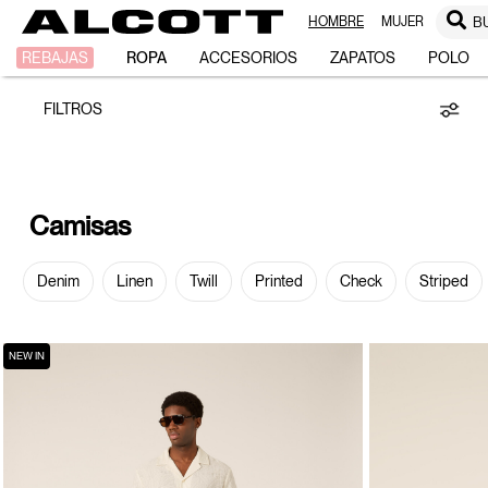
HOMBRE
MUJER
B
Camisas
REBAJAS
ROPA
ACCESORIOS
ZAPATOS
POLO
FILTROS
Camisas
Denim
Linen
Twill
Printed
Check
Striped
NEW IN