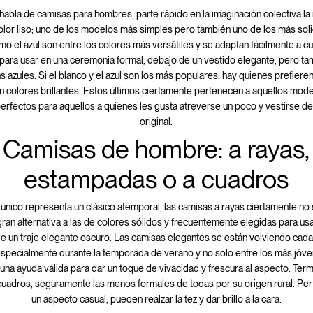
abla de camisas para hombres, parte rápido en la imaginación colectiva la
lor liso; uno de los modelos más simples pero también uno de los más soli
mo el azul son entre los colores más versátiles y se adaptan fácilmente a cu
para usar en una ceremonia formal, debajo de un vestido elegante, pero t
s azules. Si el blanco y el azul son los más populares, hay quienes prefiere
n colores brillantes. Estos últimos ciertamente pertenecen a aquellos mo
perfectos para aquellos a quienes les gusta atreverse un poco y vestirse d
original.
Camisas de hombre: a rayas,
estampadas o a cuadros
r único representa un clásico atemporal, las camisas a rayas ciertamente n
gran alternativa a las de colores sólidos y frecuentemente elegidas para usa
e un traje elegante oscuro. Las camisas elegantes se están volviendo cad
especialmente durante la temporada de verano y no solo entre los más jóve
una ayuda válida para dar un toque de vivacidad y frescura al aspecto. Te
cuadros, seguramente las menos formales de todas por su origen rural. Per
un aspecto casual, pueden realzar la tez y dar brillo a la cara.