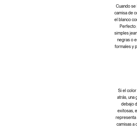
Cuando se h
camisa de co
el blanco co
Perfecto 
simples jean
negras o e
formales y 
Si el colo
atrás, una 
debajo d
exitosas, 
representa 
camisas a 