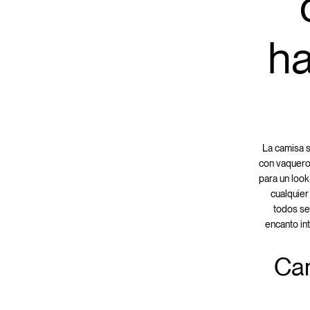
ha
La camisa 
con vaquero
para un look
cualquier
todos se
encanto in
Cam