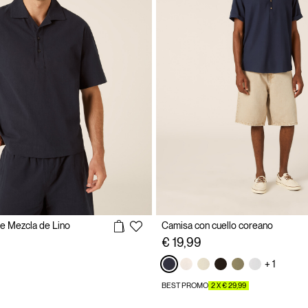
e Mezcla de Lino
Camisa con cuello coreano
€ 19,99
+ 1
BEST PROMO
2 X € 29,99