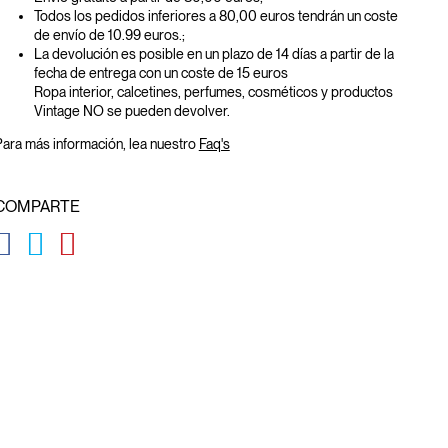
Todos los pedidos inferiores a 80,00 euros tendrán un coste
de envío de 10.99 euros.;
La devolución es posible en un plazo de 14 días a partir de la
fecha de entrega con un coste de 15 euros
Ropa interior, calcetines, perfumes, cosméticos y productos
Vintage NO se pueden devolver.
ara más información, lea nuestro
Faq's
COMPARTE
GLOBAL.SOCIALSHARE.FACEBOOK
GLOBAL.SOCIALSHARE.TWITTER
GLOBAL.SOCIALSHARE.PINTEREST