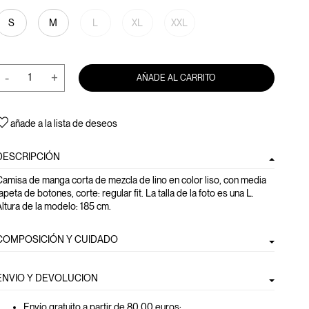
S
M
L
XL
XXL
-
+
AÑADE AL CARRITO
añade a la lista de deseos
DESCRIPCIÓN
amisa de manga corta de mezcla de lino en color liso, con media
apeta de botones, corte: regular fit. La talla de la foto es una L.
ltura de la modelo: 185 cm.
COMPOSICIÓN Y CUIDADO
ENVIO Y DEVOLUCION
Envío gratuito a partir de 80,00 euros
;