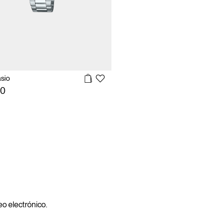
asio
90
reo electrónico.