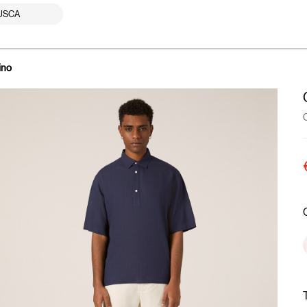
USCA
ino