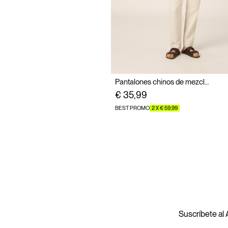
Pantalones chinos de mezcla de lino
€ 35,99
BEST PROMO
2 X € 59,99
Suscríbete al A