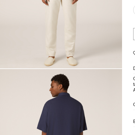
C
t
A