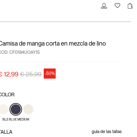
Camisa de manga corta en mezcla de lino
COD:
CF0184UOAY15
precio rebajado desde
a
€ 12,99
€ 25,99
-50%
COLOR
BL2 BLUE MEDIUM
TALLA
guía de las tallas