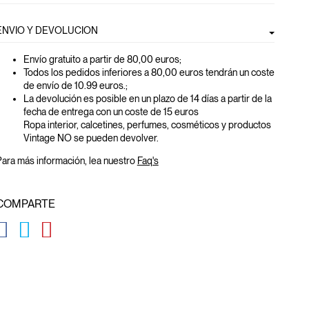
ENVIO Y DEVOLUCION
Envío gratuito a partir de 80,00 euros
;
Todos los pedidos inferiores a 80,00 euros tendrán un coste
de envío de 10.99 euros.;
La devolución es posible en un plazo de 14 días a partir de la
fecha de entrega con un coste de 15 euros
Ropa interior, calcetines, perfumes, cosméticos y productos
Vintage NO se pueden devolver.
ara más información, lea nuestro
Faq's
COMPARTE
GLOBAL.SOCIALSHARE.FACEBOOK
GLOBAL.SOCIALSHARE.TWITTER
GLOBAL.SOCIALSHARE.PINTEREST