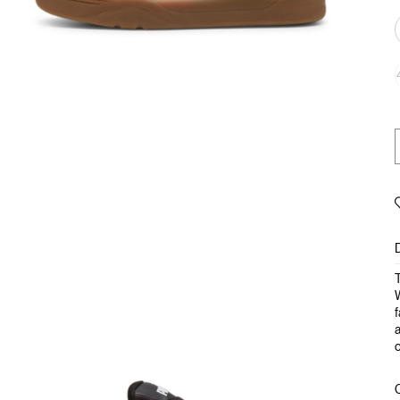
T
W
f
a
c