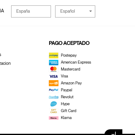
MA
Español
España
PAGO ACEPTADO
s
Postepay
American Express
zacion
Mastercard
Visa
Amazon Pay
Paypal
Revolut
Hype
Gift Card
Klarna