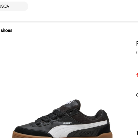
USCA
8 shoes