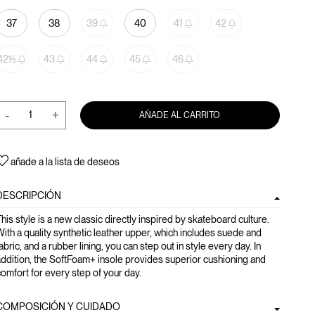
37
38
39
40
41
42
42½
43
44
45
46
-
+
AÑADE AL CARRITO
añade a la lista de deseos
DESCRIPCIÓN
his style is a new classic directly inspired by skateboard culture.
ith a quality synthetic leather upper, which includes suede and
abric, and a rubber lining, you can step out in style every day. In
ddition, the SoftFoam+ insole provides superior cushioning and
omfort for every step of your day.
COMPOSICIÓN Y CUIDADO