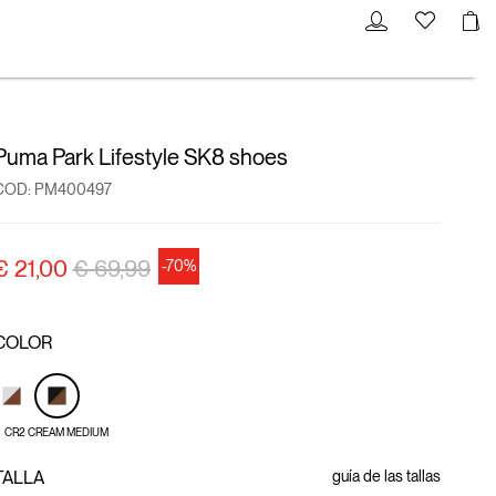
Puma Park Lifestyle SK8 shoes
COD:
PM400497
precio rebajado desde
a
€ 21,00
€ 69,99
-70%
COLOR
CR2 CREAM MEDIUM
TALLA
guía de las tallas