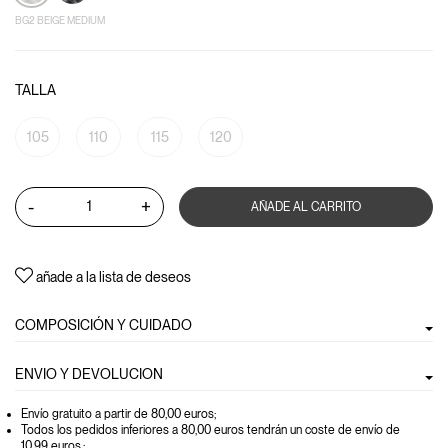
BG2 BEIGE MEDIUM
TALLA
105
110
115
120
-
+
AÑADE AL CARRITO
añade a la lista de deseos
COMPOSICIÓN Y CUIDADO
ENVIO Y DEVOLUCION
Envío gratuito a partir de 80,00 euros
;
Todos los pedidos inferiores a 80,00 euros tendrán un coste de envío de
10.99 euros.;