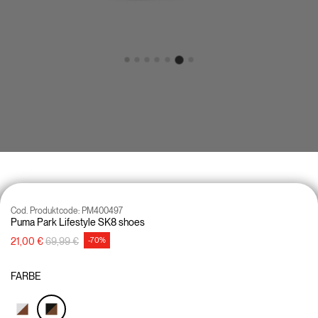
Cod. Produktcode:
PM400497
Puma Park Lifestyle SK8 shoes
Preisreduzierung von
auf
21,00 €
69,99 €
-70%
FARBE