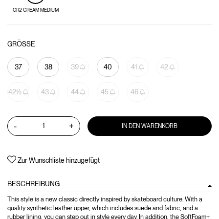
CR2 CREAM MEDIUM
GRÖSSE
37
38
39
40
41
42
42½
43
44
45
46
-
+
IN DEN WARENKORB
Zur Wunschliste hinzugefügt
BESCHREIBUNG
This style is a new classic directly inspired by skateboard culture. With a
quality synthetic leather upper, which includes suede and fabric, and a
rubber lining, you can step out in style every day. In addition, the SoftFoam+