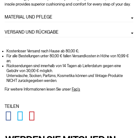
insole provides superior cushioning and comfort for every step of your day.
MATERIAL UND PFLEGE
VERSAND UND RÜCKGABE
Kostenloser Versand nach Hause ab 80,00 €;
Für alle Bestellungen unter 80,00 € fallen Versandkosten in Höhe von 10,99 €
an;
Rücksendungen sind innerhalb von 14 Tagen ab Lieferdatum gegen eine
Gebühr von 30,00 € möglich.
Unterwäsche, Socken, Parfüms, Kosmetika können und Vintage-Produkte
NICHT zurückgegeben werden.
Für weitere Informationen lesen Sie unser
Faq's
TEILEN
GLOBAL.SOCIALSHARE.FACEBOOK
GLOBAL.SOCIALSHARE.TWITTER
GLOBAL.SOCIALSHARE.PINTEREST