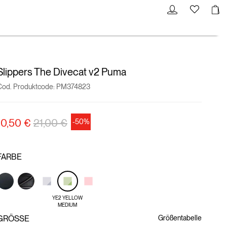
Slippers The Divecat v2 Puma
Cod. Produktcode:
PM374823
Preisreduzierung von
auf
10,50 €
21,00 €
-50%
FARBE
YE2 YELLOW
MEDIUM
GRÖSSE
Größentabelle