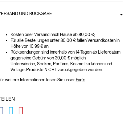
VERSAND UND RÜCKGABE
Kostenloser Versand nach Hause ab 80,00 €;
Für alle Bestellungen unter 80,00 € fallen Versandkosten in
Höhe von 10,99 € an;
Rücksendungen sind innerhalb von 14 Tagen ab Lieferdatum
gegen eine Gebühr von 30,00 € möglich.
Unterwäsche, Socken, Parfüms, Kosmetika können und
Vintage-Produkte NICHT zurückgegeben werden.
ür weitere Informationen lesen Sie unser
Faq's
TEILEN
GLOBAL.SOCIALSHARE.FACEBOOK
GLOBAL.SOCIALSHARE.TWITTER
GLOBAL.SOCIALSHARE.PINTEREST