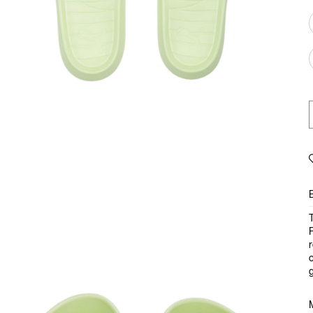
T
F
r
c
g