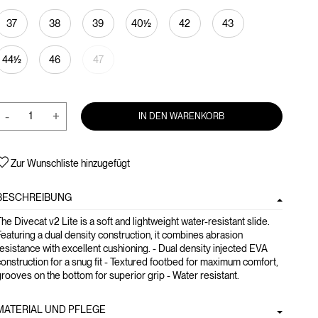
37
38
39
40½
42
43
44½
46
47
-
+
IN DEN WARENKORB
Zur Wunschliste hinzugefügt
BESCHREIBUNG
he Divecat v2 Lite is a soft and lightweight water-resistant slide.
eaturing a dual density construction, it combines abrasion
esistance with excellent cushioning. - Dual density injected EVA
onstruction for a snug fit - Textured footbed for maximum comfort,
rooves on the bottom for superior grip - Water resistant.
MATERIAL UND PFLEGE