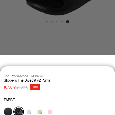
Cod. Produktcode:
PM374823
Slippers The Divecat v2 Puma
Preisreduzierung von
auf
10,50 €
21,00 €
-50%
FARBE