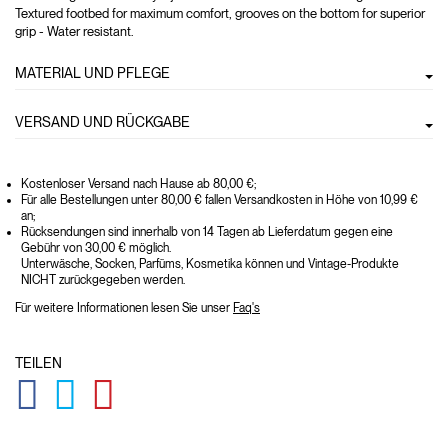
Textured footbed for maximum comfort, grooves on the bottom for superior
grip - Water resistant.
MATERIAL UND PFLEGE
VERSAND UND RÜCKGABE
Kostenloser Versand nach Hause ab 80,00 €;
Für alle Bestellungen unter 80,00 € fallen Versandkosten in Höhe von 10,99 €
an;
Rücksendungen sind innerhalb von 14 Tagen ab Lieferdatum gegen eine
Gebühr von 30,00 € möglich.
Unterwäsche, Socken, Parfüms, Kosmetika können und Vintage-Produkte
NICHT zurückgegeben werden.
Für weitere Informationen lesen Sie unser
Faq's
TEILEN
GLOBAL.SOCIALSHARE.FACEBOOK
GLOBAL.SOCIALSHARE.TWITTER
GLOBAL.SOCIALSHARE.PINTEREST