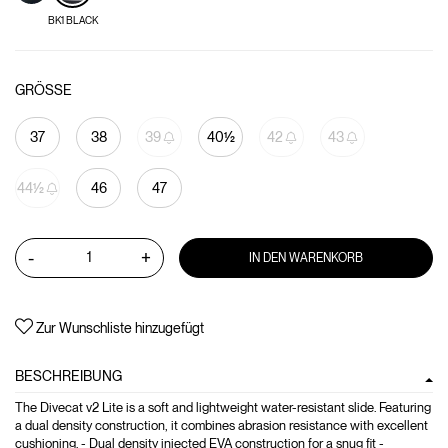
BK1 BLACK
GRÖSSE
37
38
39
40½
42
43
44½
46
47
-
+
IN DEN WARENKORB
Zur Wunschliste hinzugefügt
BESCHREIBUNG
The Divecat v2 Lite is a soft and lightweight water-resistant slide. Featuring
a dual density construction, it combines abrasion resistance with excellent
cushioning. - Dual density injected EVA construction for a snug fit -