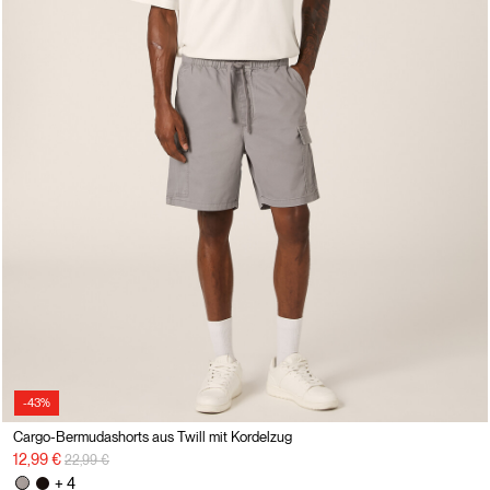
-43%
Cargo-Bermudashorts aus Twill mit Kordelzug
Preisreduzierung von
auf
12,99 €
22,99 €
+ 4