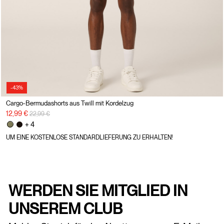
-43%
Cargo-Bermudashorts aus Twill mit Kordelzug
Preisreduzierung von
auf
12,99 €
22,99 €
+ 4
UM EINE KOSTENLOSE STANDARDLIEFERUNG ZU ERHALTEN!
WERDEN SIE MITGLIED IN
UNSEREM CLUB