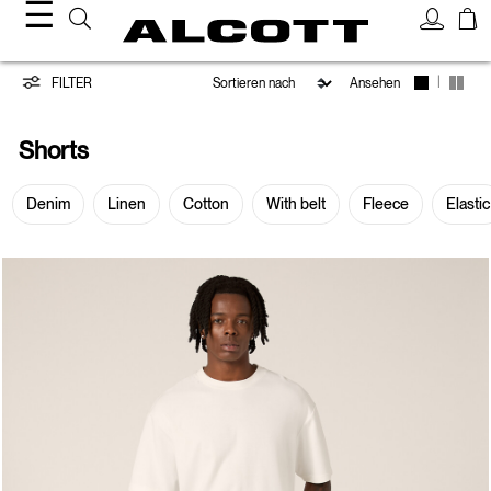
☰
Shorts
|
FILTER
Ansehen
Shorts
Denim
Linen
Cotton
With belt
Fleece
Elastic