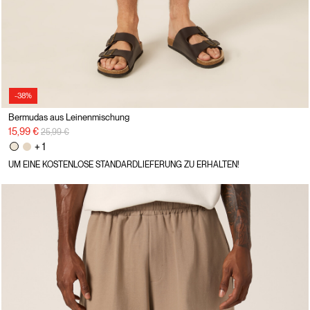
-38%
Bermudas aus Leinenmischung
Preisreduzierung von
auf
15,99 €
25,99 €
+ 1
UM EINE KOSTENLOSE STANDARDLIEFERUNG ZU ERHALTEN!