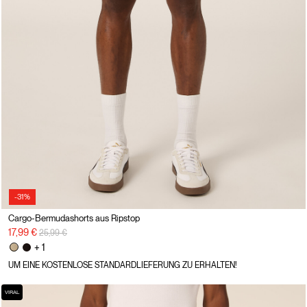
-31%
Cargo-Bermudashorts aus Ripstop
Preisreduzierung von
auf
17,99 €
25,99 €
+ 1
UM EINE KOSTENLOSE STANDARDLIEFERUNG ZU ERHALTEN!
VIRAL