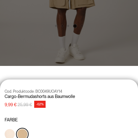
Cod. Produktcode:
BC0049UOAY14
Cargo-Bermudashorts aus Baumwolle
Preisreduzierung von
auf
9,99 €
25,99 €
-62%
FARBE