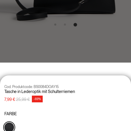
Cod. Produktcode:
BS0084DOAY15
Tasche in Lederoptik mit Schulterriemen
Preisreduzierung von
auf
7,99 €
25,99 €
-69%
FARBE