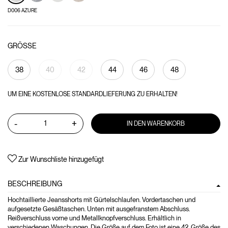
D006 AZURE
GRÖSSE
38
40
42
44
46
48
UM EINE KOSTENLOSE STANDARDLIEFERUNG ZU ERHALTEN!
-
+
IN DEN WARENKORB
Zur Wunschliste hinzugefügt
BESCHREIBUNG
Hochtaillierte Jeansshorts mit Gürtelschlaufen. Vordertaschen und
aufgesetzte Gesäßtaschen. Unten mit ausgefranstem Abschluss.
Reißverschluss vorne und Metallknopfverschluss. Erhältlich in
verschiedenen Waschungen. Die Größe auf dem Foto ist eine 42. Größe des