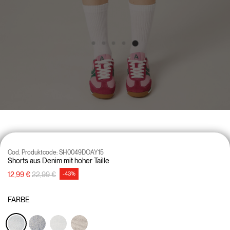
Cod. Produktcode:
SH0049DOAY15
Shorts aus Denim mit hoher Taille
Preisreduzierung von
auf
12,99 €
22,99 €
-43%
FARBE