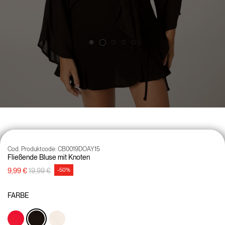
Cod. Produktcode:
CB0019DOAY15
Fließende Bluse mit Knoten
Preisreduzierung von
auf
9,99 €
19,99 €
-50%
FARBE