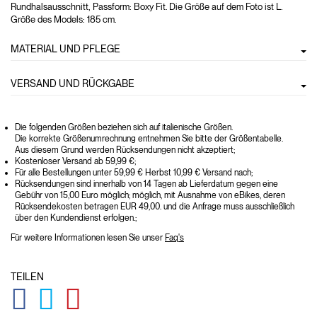
Rundhalsausschnitt, Passform: Boxy Fit. Die Größe auf dem Foto ist L.
Größe des Models: 185 cm.
MATERIAL UND PFLEGE
VERSAND UND RÜCKGABE
Die folgenden Größen beziehen sich auf italienische Größen.
Die korrekte Größenumrechnung entnehmen Sie bitte der Größentabelle.
Aus diesem Grund werden Rücksendungen nicht akzeptiert;
Kostenloser Versand ab 59,99 €;
Für alle Bestellungen unter 59,99 € Herbst 10,99 € Versand nach;
Rücksendungen sind innerhalb von 14 Tagen ab Lieferdatum gegen eine
Gebühr von 15,00 Euro möglich; möglich, mit Ausnahme von eBikes, deren
Rücksendekosten betragen EUR 49,00. und die Anfrage muss ausschließlich
über den Kundendienst erfolgen.;
Für weitere Informationen lesen Sie unser
Faq's
TEILEN
GLOBAL.SOCIALSHARE.FACEBOOK
GLOBAL.SOCIALSHARE.TWITTER
GLOBAL.SOCIALSHARE.PINTEREST