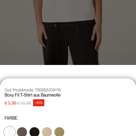
Cod. Produktcode:
TS0262UOAY15
Boxy Fit T-Shirt aus Baumwolle
Preisreduzierung von
auf
€ 5,99
€ 10,99
-45%
FARBE