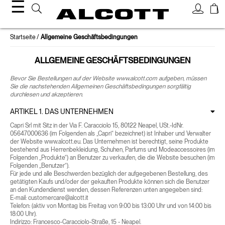
☰
Startseite
Allgemeine Geschäftsbedingungen
ALLGEMEINE GESCHÄFTSBEDINGUNGEN
Bevor Sie Bestellungen auf der Website www.alcott.com aufgeben, müssen
Sie die nachstehenden Allgemeinen Geschäftsbedingungen sorgfältig
durchlesen und akzeptieren.
ARTIKEL 1. DAS UNTERNEHMEN
Capri Srl mit Sitz in der Via F. Caracciolo 15, 80122 Neapel, USt.-IdNr.
05647000636 (im Folgenden als „Capri“ bezeichnet) ist Inhaber und Verwalter
der Website www.alcott.eu. Das Unternehmen ist berechtigt, seine Produkte
bestehend aus Herrenbekleidung, Schuhen, Parfums und Modeaccessoires (im
Folgenden „Produkte“) an Benutzer zu verkaufen, die die Website besuchen (im
Folgenden „Benutzer“).
Für jede und alle Beschwerden bezüglich der aufgegebenen Bestellung, des
getätigten Kaufs und/oder der gekauften Produkte können sich die Benutzer
an den Kundendienst wenden, dessen Referenzen unten angegeben sind:
E-mail:
customercare@alcott.it
Telefon:
(aktiv von Montag bis Freitag von 9:00 bis 13:00 Uhr und von 14:00 bis
18:00 Uhr).
Indirizzo: Francesco-Caracciolo-Straße, 15 - Neapel.