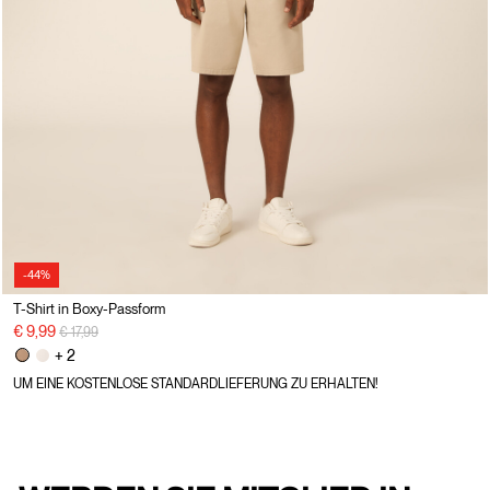
-44%
T-Shirt in Boxy-Passform
Preisreduzierung von
auf
€ 9,99
€ 17,99
+ 2
UM EINE KOSTENLOSE STANDARDLIEFERUNG ZU ERHALTEN!