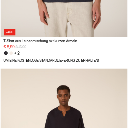
-44%
T-Shirt aus Leinenmischung mit kurzen Ärmeln
Preisreduzierung von
auf
€ 8,99
€ 15,99
+ 2
UM EINE KOSTENLOSE STANDARDLIEFERUNG ZU ERHALTEN!