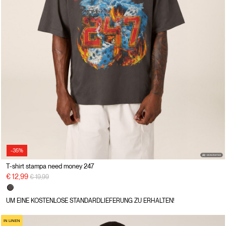
-35%
T-shirt stampa need money 247
Preisreduzierung von
auf
€ 12,99
€ 19,99
UM EINE KOSTENLOSE STANDARDLIEFERUNG ZU ERHALTEN!
IN LINEN