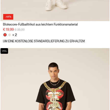
-44%
Blokecore-Fußballtrikot aus leichtem Funktionsmaterial
Preisreduzierung von
auf
€ 19,99
€ 35,99
+ 2
UM EINE KOSTENLOSE STANDARDLIEFERUNG ZU ERHALTEN!
VIRAL