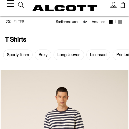
☰
T-
|
FILTER
Ansehen
Shirts
T Shirts
Sporty Team
Boxy
Longsleeves
Licensed
Printe