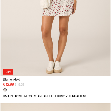
-35%
Blumenkleid
Preisreduzierung von
auf
€ 12,99
€ 19,99
UM EINE KOSTENLOSE STANDARDLIEFERUNG ZU ERHALTEN!