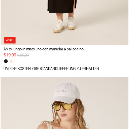
-33%
Abito lungo in misto lino con maniche a palloncino
Preisreduzierung von
auf
€ 19,99
€ 29,99
UM EINE KOSTENLOSE STANDARDLIEFERUNG ZU ERHALTEN!