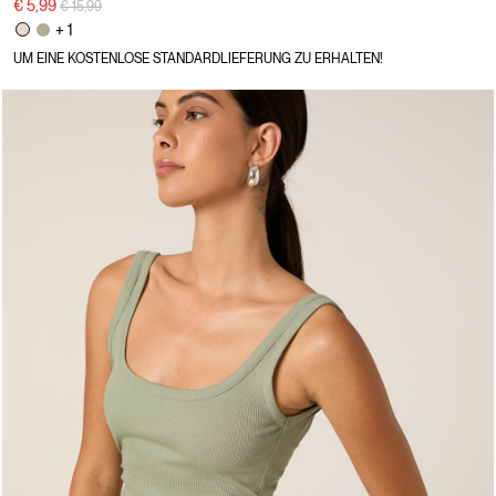
Preisreduzierung von
auf
€ 5,99
€ 15,99
+ 1
UM EINE KOSTENLOSE STANDARDLIEFERUNG ZU ERHALTEN!