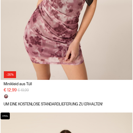
-35%
Minikleid aus Tüll
Preisreduzierung von
auf
€ 12,99
€ 19,99
UM EINE KOSTENLOSE STANDARDLIEFERUNG ZU ERHALTEN!
VIRAL