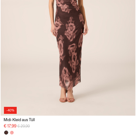
-40%
Midi-Kleid aus Tüll
Preisreduzierung von
auf
€ 17,99
€ 29,99