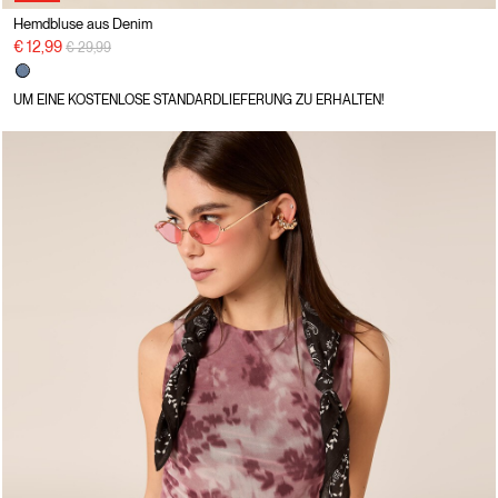
Hemdbluse aus Denim
Preisreduzierung von
auf
€ 12,99
€ 29,99
UM EINE KOSTENLOSE STANDARDLIEFERUNG ZU ERHALTEN!