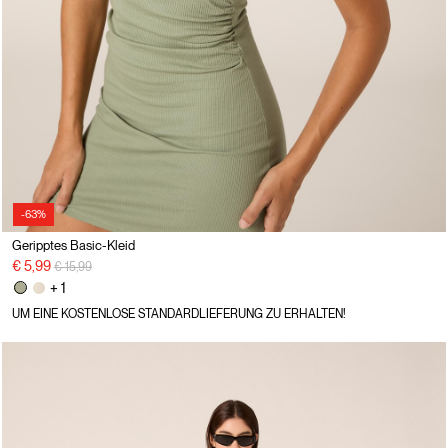
-63%
Geripptes Basic-Kleid
Preisreduzierung von
auf
€ 5,99
€ 15,99
+ 1
UM EINE KOSTENLOSE STANDARDLIEFERUNG ZU ERHALTEN!