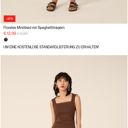
-35%
Florales Minikleid mit Spaghettiträgern
Preisreduzierung von
auf
€ 12,99
€ 19,99
UM EINE KOSTENLOSE STANDARDLIEFERUNG ZU ERHALTEN!