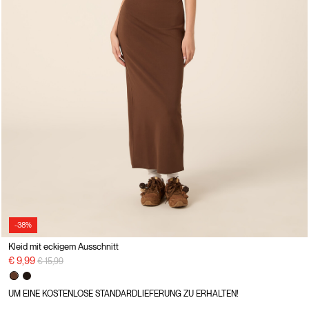
-38%
Kleid mit eckigem Ausschnitt
Preisreduzierung von
auf
€ 9,99
€ 15,99
UM EINE KOSTENLOSE STANDARDLIEFERUNG ZU ERHALTEN!