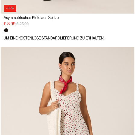
-65%
Asymmetrisches Kleid aus Spitze
Preisreduzierung von
auf
€ 8,99
€ 25,99
UM EINE KOSTENLOSE STANDARDLIEFERUNG ZU ERHALTEN!