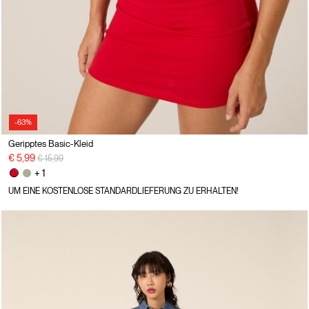
-63%
Geripptes Basic-Kleid
Preisreduzierung von
auf
€ 5,99
€ 15,99
+ 1
UM EINE KOSTENLOSE STANDARDLIEFERUNG ZU ERHALTEN!