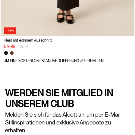
-38%
Kleid mit eckigem Ausschnitt
Preisreduzierung von
auf
€ 9,99
€ 15,99
UM EINE KOSTENLOSE STANDARDLIEFERUNG ZU ERHALTEN!
WERDEN SIE MITGLIED IN
UNSEREM CLUB
Melden Sie sich für das Alcott an, um per E-Mail
Stilinspirationen und exklusive Angebote zu
erhalten.