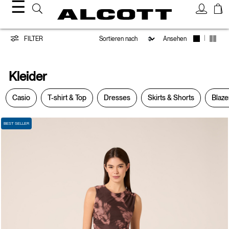
☰
Kleider
|
FILTER
Ansehen
Kleider
Casio
T-shirt & Top
Dresses
Skirts & Shorts
Blaze
BEST SELLER