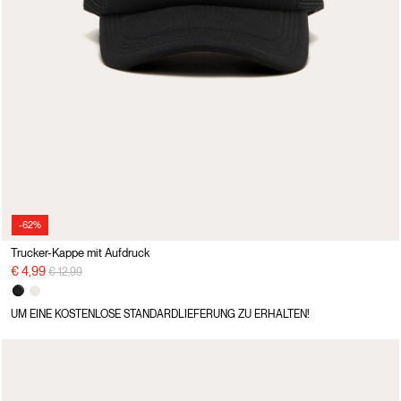
-62%
Trucker-Kappe mit Aufdruck
Preisreduzierung von
auf
€ 4,99
€ 12,99
UM EINE KOSTENLOSE STANDARDLIEFERUNG ZU ERHALTEN!