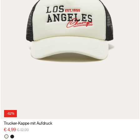
-62%
Trucker-Kappe mit Aufdruck
Preisreduzierung von
auf
€ 4,99
€ 12,99