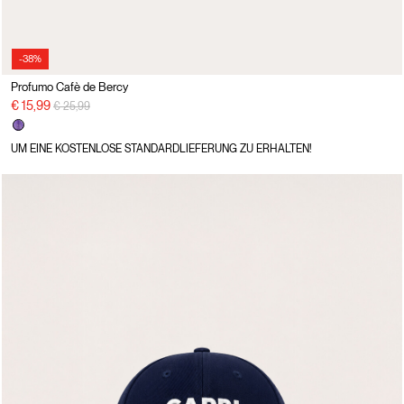
-38%
Profumo Cafè de Bercy
Preisreduzierung von
auf
€ 15,99
€ 25,99
UM EINE KOSTENLOSE STANDARDLIEFERUNG ZU ERHALTEN!