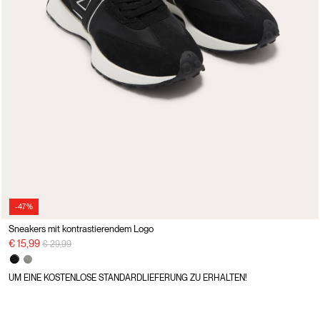
-47%
Sneakers mit kontrastierendem Logo
Preisreduzierung von
auf
€ 15,99
€ 29,99
UM EINE KOSTENLOSE STANDARDLIEFERUNG ZU ERHALTEN!