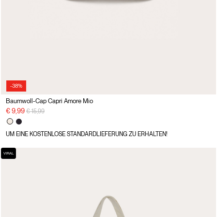
-38%
Baumwoll-Cap Capri Amore Mio
Preisreduzierung von
auf
€ 9,99
€ 15,99
UM EINE KOSTENLOSE STANDARDLIEFERUNG ZU ERHALTEN!
VIRAL