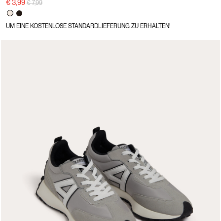
Preisreduzierung von
auf
€ 3,99
€ 7,99
UM EINE KOSTENLOSE STANDARDLIEFERUNG ZU ERHALTEN!