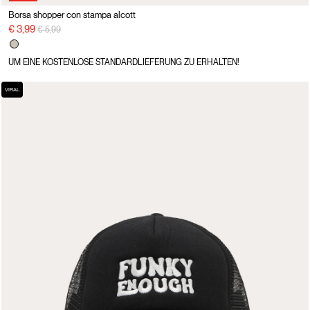
Borsa shopper con stampa alcott
Preisreduzierung von
auf
€ 3,99
€ 5,99
UM EINE KOSTENLOSE STANDARDLIEFERUNG ZU ERHALTEN!
VIRAL