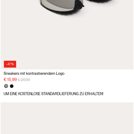
-47%
Sneakers mit kontrastierendem Logo
Preisreduzierung von
auf
€ 15,99
€ 29,99
UM EINE KOSTENLOSE STANDARDLIEFERUNG ZU ERHALTEN!