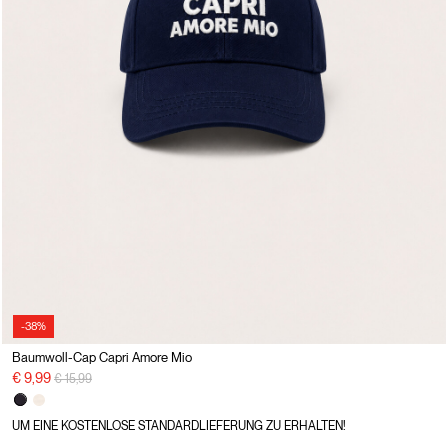
-38%
Baumwoll-Cap Capri Amore Mio
Preisreduzierung von
auf
€ 9,99
€ 15,99
UM EINE KOSTENLOSE STANDARDLIEFERUNG ZU ERHALTEN!