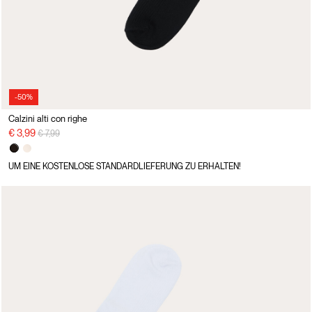
-50%
Calzini alti con righe
Preisreduzierung von
auf
€ 3,99
€ 7,99
UM EINE KOSTENLOSE STANDARDLIEFERUNG ZU ERHALTEN!