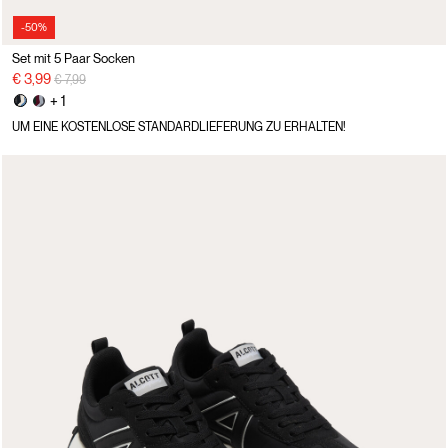
-50%
Set mit 5 Paar Socken
Preisreduzierung von
auf
€ 3,99
€ 7,99
+ 1
UM EINE KOSTENLOSE STANDARDLIEFERUNG ZU ERHALTEN!