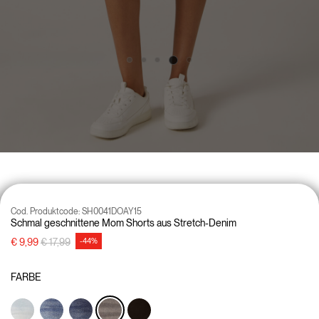
Cod. Produktcode:
SH0041DOAY15
Schmal geschnittene Mom Shorts aus Stretch-Denim
Preisreduzierung von
auf
€ 9,99
€ 17,99
-44%
FARBE