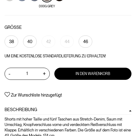
D00G GREY
GRÖSSE
38
40
42
44
46
UM EINE KOSTENLOSE STANDARDLIEFERUNG ZU ERHALTEN!
-
+
IN DEN WARENKORB
Zur Wunschliste hinzugefügt
BESCHREIBUNG
Shorts mit hoher Taille und fünf Taschen aus Stretch-Denim, Saum mit
Umschlag, Knopfverschluss vorne und verdecktem Reißverschluss mit
Klappe. Erhältlich in verschiedenen Farben. Die Größe auf dem Foto ist eine
42. Größe des Models: 174 cm.