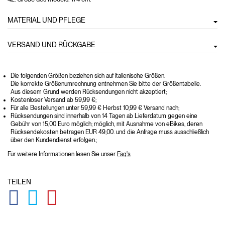
MATERIAL UND PFLEGE
VERSAND UND RÜCKGABE
Die folgenden Größen beziehen sich auf italienische Größen.
Die korrekte Größenumrechnung entnehmen Sie bitte der Größentabelle.
Aus diesem Grund werden Rücksendungen nicht akzeptiert;
Kostenloser Versand ab 59,99 €;
Für alle Bestellungen unter 59,99 € Herbst 10,99 € Versand nach;
Rücksendungen sind innerhalb von 14 Tagen ab Lieferdatum gegen eine
Gebühr von 15,00 Euro möglich; möglich, mit Ausnahme von eBikes, deren
Rücksendekosten betragen EUR 49,00. und die Anfrage muss ausschließlich
über den Kundendienst erfolgen.;
Für weitere Informationen lesen Sie unser
Faq's
TEILEN
GLOBAL.SOCIALSHARE.FACEBOOK
GLOBAL.SOCIALSHARE.TWITTER
GLOBAL.SOCIALSHARE.PINTEREST