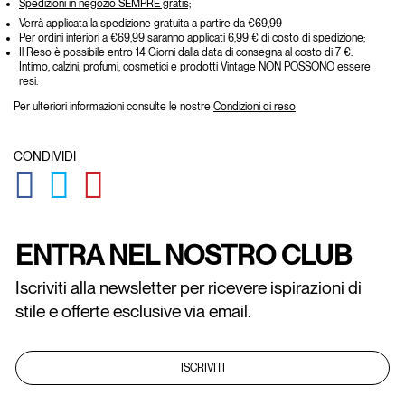
Spedizioni in negozio SEMPRE gratis;
Verrà applicata la spedizione gratuita a partire da €69,99
Per ordini inferiori a €69,99 saranno applicati 6,99 € di costo di spedizione;
Il Reso è possibile entro 14 Giorni dalla data di consegna al costo di 7 €.
Intimo, calzini, profumi, cosmetici e prodotti Vintage NON POSSONO essere
resi.
Per ulteriori informazioni consulte le nostre
Condizioni di reso
CONDIVIDI
GLOBAL.SOCIALSHARE.FACEBOOK
GLOBAL.SOCIALSHARE.TWITTER
GLOBAL.SOCIALSHARE.PINTEREST
ENTRA NEL NOSTRO CLUB
Iscriviti alla newsletter per ricevere ispirazioni di
stile e offerte esclusive via email.
ISCRIVITI