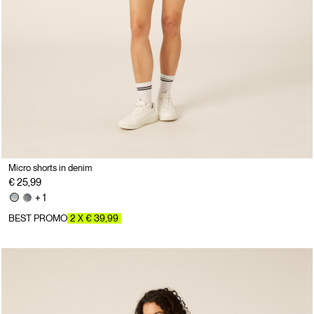
Micro shorts in denim
€ 25,99
+ 1
BEST PROMO
2 X € 39,99