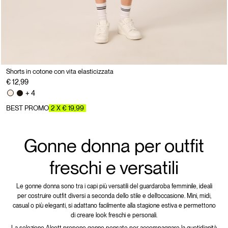
Shorts in cotone con vita elasticizzata
€ 12,99
+ 4
BEST PROMO
2 X € 19,99
Gonne donna per outfit
freschi e versatili
Le gonne donna sono tra i capi più versatili del guardaroba femminile, ideali
per costruire outfit diversi a seconda dello stile e dell’occasione. Mini, midi,
casual o più eleganti, si adattano facilmente alla stagione estiva e permettono
di creare look freschi e personali.
La selezione Alcott propone gonne pensate per accompagnare la quotidianità