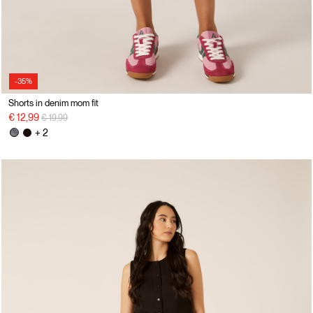
-35%
Shorts in denim mom fit
Price reduced from
to
€ 12,99
€ 19,99
+ 2