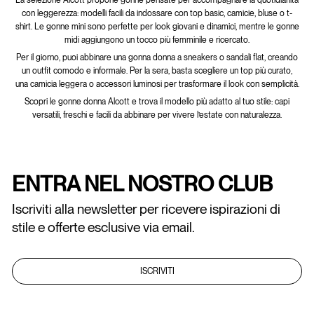
con leggerezza: modelli facili da indossare con top basic, camicie, bluse o t-
shirt. Le gonne mini sono perfette per look giovani e dinamici, mentre le gonne
midi aggiungono un tocco più femminile e ricercato.
Per il giorno, puoi abbinare una gonna donna a sneakers o sandali flat, creando
un outfit comodo e informale. Per la sera, basta scegliere un top più curato,
una camicia leggera o accessori luminosi per trasformare il look con semplicità.
Scopri le gonne donna Alcott e trova il modello più adatto al tuo stile: capi
versatili, freschi e facili da abbinare per vivere l’estate con naturalezza.
ENTRA NEL NOSTRO CLUB
Iscriviti alla newsletter per ricevere ispirazioni di
stile e offerte esclusive via email.
ISCRIVITI