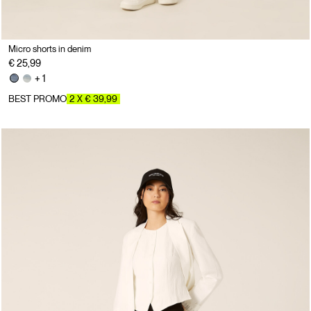
Micro shorts in denim
€ 25,99
+ 1
BEST PROMO
2 X € 39,99