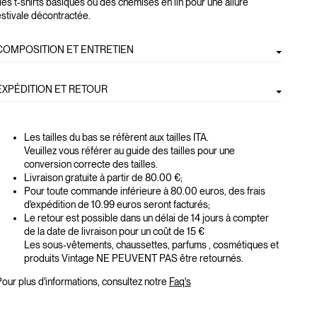
es t-shirts basiques ou des chemises en lin pour une allure
stivale décontractée.
COMPOSITION ET ENTRETIEN
EXPÉDITION ET RETOUR
Les tailles du bas se réfèrent aux tailles ITA.
Veuillez vous référer au guide des tailles pour une
conversion correcte des tailles.
Livraison gratuite à partir de 80.00 €;
Pour toute commande inférieure à 80.00 euros, des frais
d'expédition de 10.99 euros seront facturés;
Le retour est possible dans un délai de 14 jours à compter
de la date de livraison pour un coût de 15 €
Les sous-vêtements, chaussettes, parfums , cosmétiques et
produits Vintage NE PEUVENT PAS être retournés.
our plus d'informations, consultez notre
Faq's