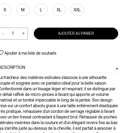
S
M
L
XL
XXL
-
+
AJOUTER AU PANIER
Ajouter à ma liste de souhaits
DESCRIPTION
a fraicheur des matières estivales s'associe à une silhouette
ouple et soignée avec ce pantalon idéal pour la belle saison.
onfectionné dans un tissage léger et respirant, il se distingue par
e détail raffiné de micro-pinces à l'avant qui apporte un volume
aitrisé et un tombé impeccable le long de la jambe. Son design
ise sur un confort absolu grace à une taille entièrement élastiquée
rès pratique, rehaussée d'un cordon de serrage réglable à l'avant
vec un lien tressé contrastant à l'aspect brut. Rehaussé de poches
atérales insérées dans la couture et d'un élégant revers fixe au bas
ui s'arrête juste au-dessus de la cheville, il est parfait à associer à