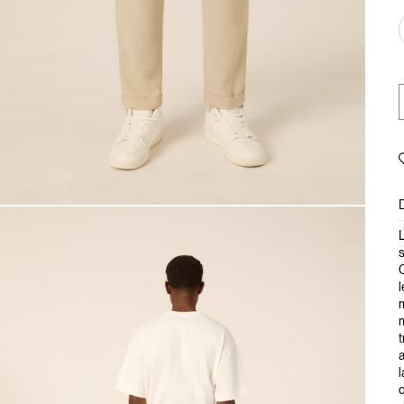
L
s
C
l
m
m
t
a
l
q