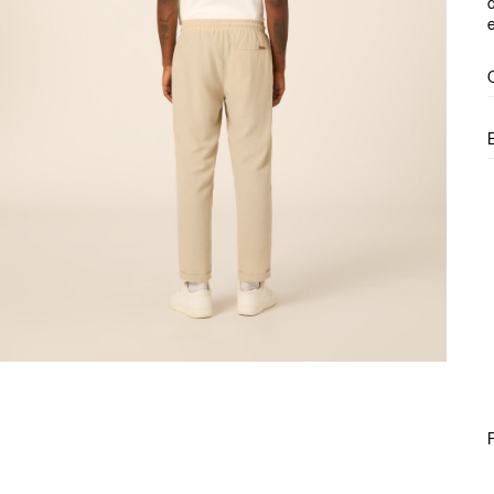
d
e
P