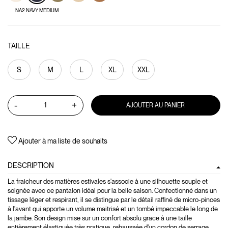
NA2 NAVY MEDIUM
TAILLE
S
M
L
XL
XXL
-
+
AJOUTER AU PANIER
Ajouter à ma liste de souhaits
DESCRIPTION
La fraicheur des matières estivales s'associe à une silhouette souple et
soignée avec ce pantalon idéal pour la belle saison. Confectionné dans un
tissage léger et respirant, il se distingue par le détail raffiné de micro-pinces
à l'avant qui apporte un volume maitrisé et un tombé impeccable le long de
la jambe. Son design mise sur un confort absolu grace à une taille
entièrement élastiquée très pratique, rehaussée d'un cordon de serrage