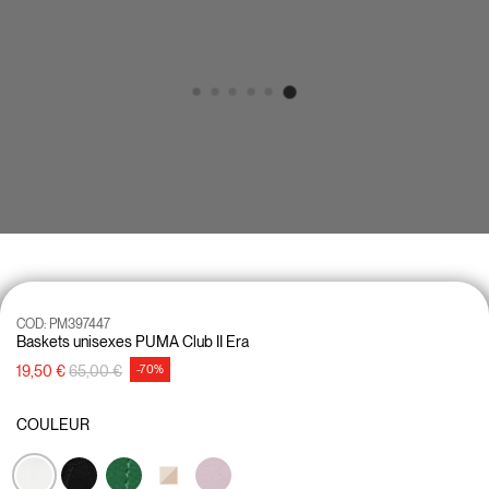
COD:
PM397447
Baskets unisexes PUMA Club II Era
Prix réduit de
à
19,50 €
65,00 €
-70%
COULEUR