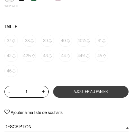
WH2 WHITE
TAILLE
37
38
39
40
40½
41
42
42½
43
44
44½
45
46
-
+
AJOUTER AU PANIER
Ajouter à ma liste de souhaits
DESCRIPTION