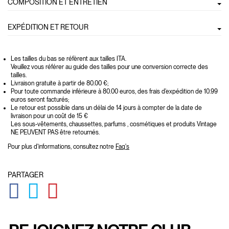
COMPOSITION ET ENTRETIEN
EXPÉDITION ET RETOUR
Les tailles du bas se réfèrent aux tailles ITA.
Veuillez vous référer au guide des tailles pour une conversion correcte des
tailles.
Livraison gratuite à partir de 80.00 €;
Pour toute commande inférieure à 80.00 euros, des frais d'expédition de 10.99
euros seront facturés;
Le retour est possible dans un délai de 14 jours à compter de la date de
livraison pour un coût de 15 €
Les sous-vêtements, chaussettes, parfums , cosmétiques et produits Vintage
NE PEUVENT PAS être retournés.
Pour plus d'informations, consultez notre
Faq's
PARTAGER
GLOBAL.SOCIALSHARE.FACEBOOK
GLOBAL.SOCIALSHARE.TWITTER
GLOBAL.SOCIALSHARE.PINTEREST