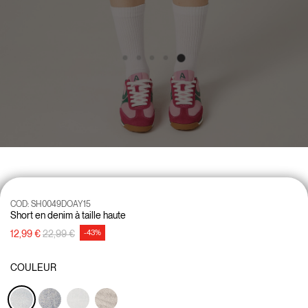
COD:
SH0049DOAY15
Short en denim à taille haute
Prix réduit de
à
12,99 €
22,99 €
-43%
COULEUR