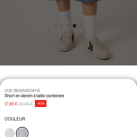
COD:
BE0054DOAY15
Short en denim à taille combinée
Prix réduit de
à
17,99 €
29,99 €
-40%
COULEUR