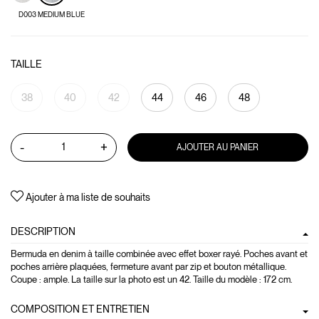
D003 MEDIUM BLUE
TAILLE
38
40
42
44
46
48
-
+
AJOUTER AU PANIER
Ajouter à ma liste de souhaits
DESCRIPTION
Bermuda en denim à taille combinée avec effet boxer rayé. Poches avant et
poches arrière plaquées, fermeture avant par zip et bouton métallique.
Coupe : ample. La taille sur la photo est un 42. Taille du modèle : 172 cm.
COMPOSITION ET ENTRETIEN