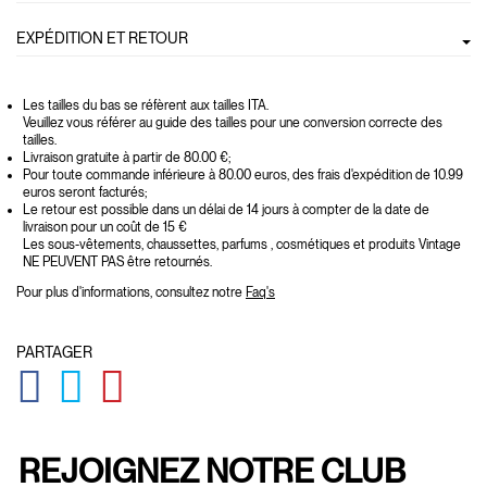
EXPÉDITION ET RETOUR
Les tailles du bas se réfèrent aux tailles ITA.
Veuillez vous référer au guide des tailles pour une conversion correcte des
tailles.
Livraison gratuite à partir de 80.00 €;
Pour toute commande inférieure à 80.00 euros, des frais d'expédition de 10.99
euros seront facturés;
Le retour est possible dans un délai de 14 jours à compter de la date de
livraison pour un coût de 15 €
Les sous-vêtements, chaussettes, parfums , cosmétiques et produits Vintage
NE PEUVENT PAS être retournés.
Pour plus d'informations, consultez notre
Faq's
PARTAGER
GLOBAL.SOCIALSHARE.FACEBOOK
GLOBAL.SOCIALSHARE.TWITTER
GLOBAL.SOCIALSHARE.PINTEREST
REJOIGNEZ NOTRE CLUB