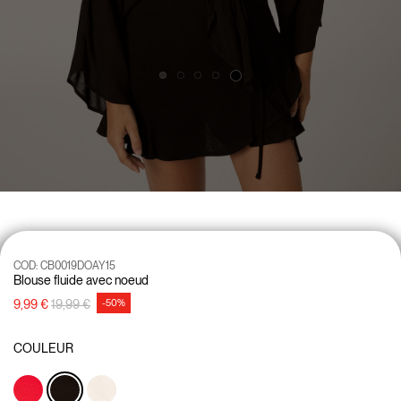
COD:
CB0019DOAY15
Blouse fluide avec noeud
Prix réduit de
à
9,99 €
19,99 €
-50%
COULEUR