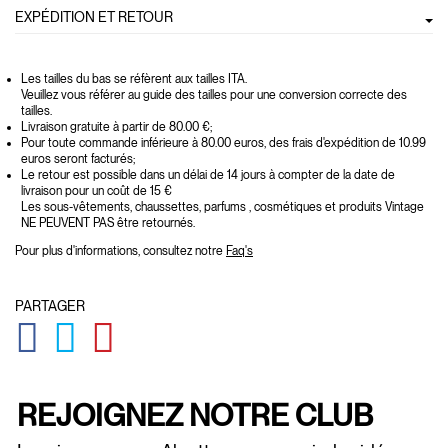
EXPÉDITION ET RETOUR
Les tailles du bas se réfèrent aux tailles ITA.
Veuillez vous référer au guide des tailles pour une conversion correcte des
tailles.
Livraison gratuite à partir de 80.00 €;
Pour toute commande inférieure à 80.00 euros, des frais d'expédition de 10.99
euros seront facturés;
Le retour est possible dans un délai de 14 jours à compter de la date de
livraison pour un coût de 15 €
Les sous-vêtements, chaussettes, parfums , cosmétiques et produits Vintage
NE PEUVENT PAS être retournés.
Pour plus d'informations, consultez notre
Faq's
PARTAGER
GLOBAL.SOCIALSHARE.FACEBOOK
GLOBAL.SOCIALSHARE.TWITTER
GLOBAL.SOCIALSHARE.PINTEREST
REJOIGNEZ NOTRE CLUB