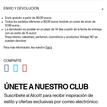
ENVIO Y DEVOLUCION
Envío gratuito a partir de 80,00 euros
;
Todos los pedidos inferiores a 80,00 euros tendrán un coste de envío de
10.99 euros.;
La devolución es posible en un plazo de 14 días a partir de la fecha de entrega
con un coste de 15 euros
Ropa interior, calcetines, perfumes, cosméticos y productos Vintage NO se
pueden devolver.
Para más información, lea nuestro
Faq's
COMPARTE
GLOBAL.SOCIALSHARE.FACEBOOK
GLOBAL.SOCIALSHARE.TWITTER
GLOBAL.SOCIALSHARE.PINTEREST
ÚNETE A NUESTRO CLUB
Suscríbete al Alcott para recibir inspiración de
estilo y ofertas exclusivas por correo electrónico.