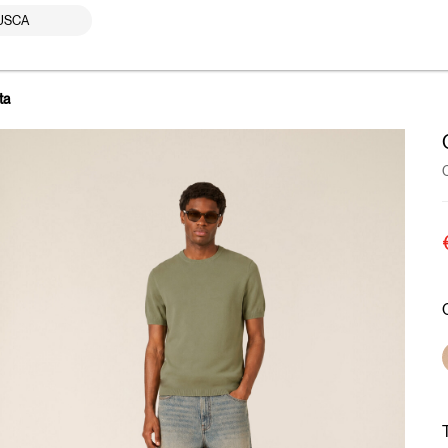
USCA
ta