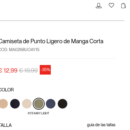
Camiseta de Punto Ligero de Manga Corta
COD:
MA0268UOAY15
precio rebajado desde
a
€ 12,99
€ 19,99
-35%
COLOR
KY3 KAKY LIGHT
TALLA
guía de las tallas