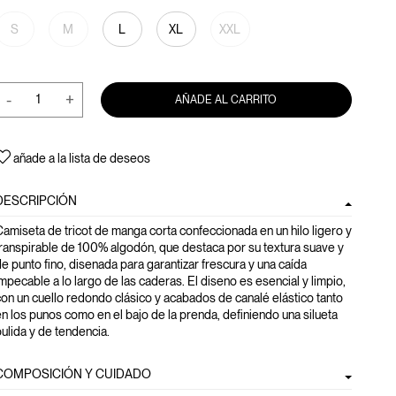
S
M
L
XL
XXL
-
+
AÑADE AL CARRITO
añade a la lista de deseos
DESCRIPCIÓN
amiseta de tricot de manga corta confeccionada en un hilo ligero y
ranspirable de 100% algodón, que destaca por su textura suave y
e punto fino, disenada para garantizar frescura y una caída
mpecable a lo largo de las caderas. El diseno es esencial y limpio,
on un cuello redondo clásico y acabados de canalé elástico tanto
n los punos como en el bajo de la prenda, definiendo una silueta
ulida y de tendencia.
COMPOSICIÓN Y CUIDADO