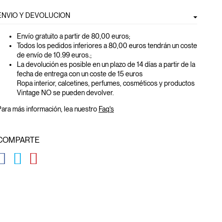
ENVIO Y DEVOLUCION
Envío gratuito a partir de 80,00 euros
;
Todos los pedidos inferiores a 80,00 euros tendrán un coste
de envío de 10.99 euros.;
La devolución es posible en un plazo de 14 días a partir de la
fecha de entrega con un coste de 15 euros
Ropa interior, calcetines, perfumes, cosméticos y productos
Vintage NO se pueden devolver.
ara más información, lea nuestro
Faq's
COMPARTE
GLOBAL.SOCIALSHARE.FACEBOOK
GLOBAL.SOCIALSHARE.TWITTER
GLOBAL.SOCIALSHARE.PINTEREST