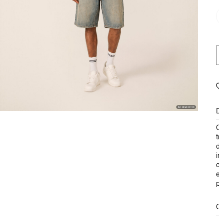
C
t
d
i
c
e
p