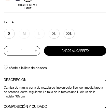
MBG3 BEIGE MEL
LIGHT
TALLA
S
M
L
XL
XXL
-
+
AÑADE AL CARRITO
añade a la lista de deseos
DESCRIPCIÓN
Camisa de manga corta de mezcla de lino en color liso, con media tapeta
de botones, corte: regular fit. La talla de la foto es una L. Altura de la
modelo: 185 cm.
COMPOSICIÓN Y CUIDADO