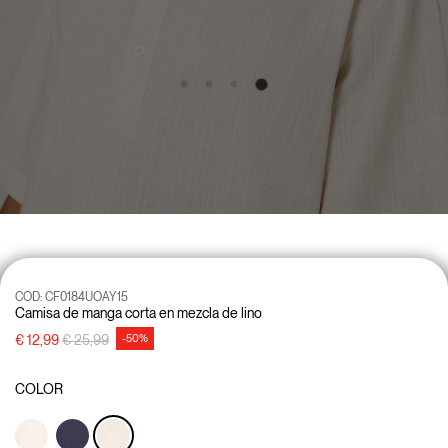
COD:
CF0184UOAY15
Camisa de manga corta en mezcla de lino
precio rebajado desde
a
€ 12,99
€ 25,99
-50%
COLOR