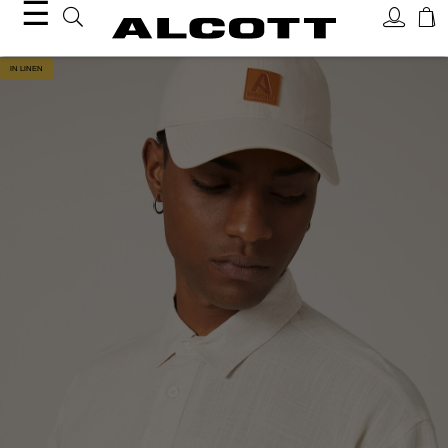
☰
IN LINEN