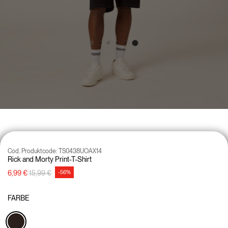
Cod. Produktcode:
TS0438UOAX14
Rick and Morty Print-T-Shirt
Preisreduzierung von
auf
6,99 €
15,99 €
-56%
FARBE