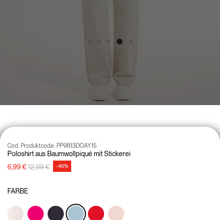
Cod. Produktcode:
PP9813DOAY15
Poloshirt aus Baumwollpiqué mit Stickerei
Preisreduzierung von
auf
6,99 €
12,99 €
-46%
FARBE