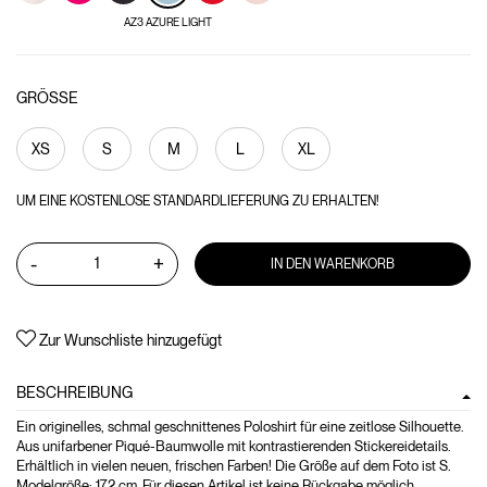
AZ3 AZURE LIGHT
GRÖSSE
XS
S
M
L
XL
UM EINE KOSTENLOSE STANDARDLIEFERUNG ZU ERHALTEN!
-
+
IN DEN WARENKORB
Zur Wunschliste hinzugefügt
BESCHREIBUNG
Ein originelles, schmal geschnittenes Poloshirt für eine zeitlose Silhouette.
Aus unifarbener Piqué-Baumwolle mit kontrastierenden Stickereidetails.
Erhältlich in vielen neuen, frischen Farben! Die Größe auf dem Foto ist S.
Modelgröße: 172 cm. Für diesen Artikel ist keine Rückgabe möglich.