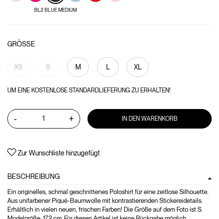
BL2 BLUE MEDIUM
GRÖSSE
XS
S
M
L
XL
UM EINE KOSTENLOSE STANDARDLIEFERUNG ZU ERHALTEN!
-
+
IN DEN WARENKORB
Zur Wunschliste hinzugefügt
BESCHREIBUNG
Ein originelles, schmal geschnittenes Poloshirt für eine zeitlose Silhouette.
Aus unifarbener Piqué-Baumwolle mit kontrastierenden Stickereidetails.
Erhältlich in vielen neuen, frischen Farben! Die Größe auf dem Foto ist S.
Modelgröße: 172 cm. Für diesen Artikel ist keine Rückgabe möglich.