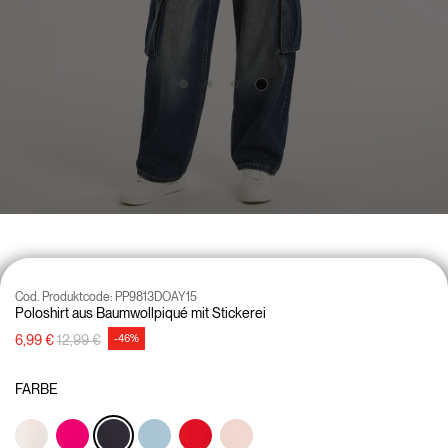
Cod. Produktcode:
PP9813DOAY15
Poloshirt aus Baumwollpiqué mit Stickerei
Preisreduzierung von
auf
6,99 €
12,99 €
-46%
FARBE