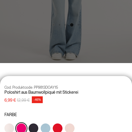
Cod. Produktcode:
PP9813DOAY15
Poloshirt aus Baumwollpiqué mit Stickerei
Preisreduzierung von
auf
6,99 €
12,99 €
-46%
FARBE