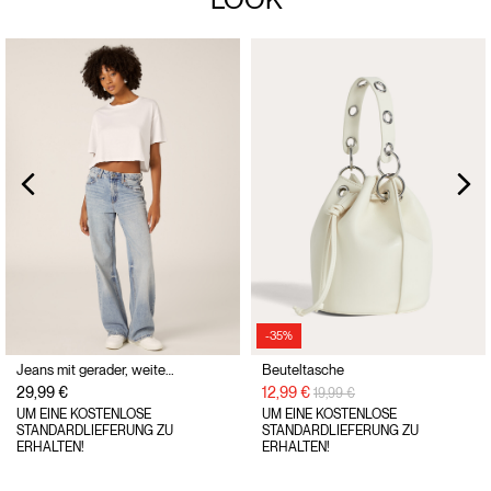
-35%
Jeans mit gerader, weiter Passform
Beuteltasche
Preisreduzierung von
auf
29,99 €
12,99 €
19,99 €
UM EINE KOSTENLOSE
UM EINE KOSTENLOSE
STANDARDLIEFERUNG ZU
STANDARDLIEFERUNG ZU
ERHALTEN!
ERHALTEN!