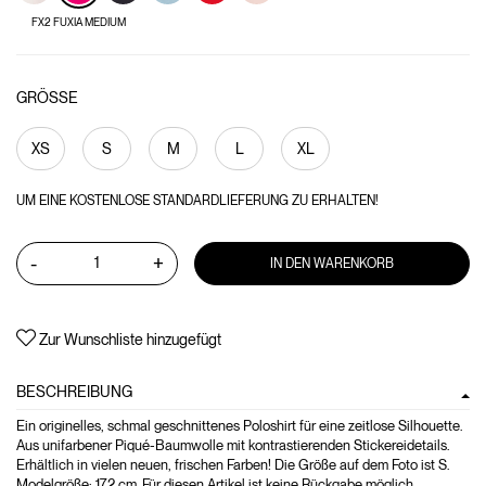
FX2 FUXIA MEDIUM
GRÖSSE
XS
S
M
L
XL
UM EINE KOSTENLOSE STANDARDLIEFERUNG ZU ERHALTEN!
-
+
IN DEN WARENKORB
Zur Wunschliste hinzugefügt
BESCHREIBUNG
Ein originelles, schmal geschnittenes Poloshirt für eine zeitlose Silhouette.
Aus unifarbener Piqué-Baumwolle mit kontrastierenden Stickereidetails.
Erhältlich in vielen neuen, frischen Farben! Die Größe auf dem Foto ist S.
Modelgröße: 172 cm. Für diesen Artikel ist keine Rückgabe möglich.