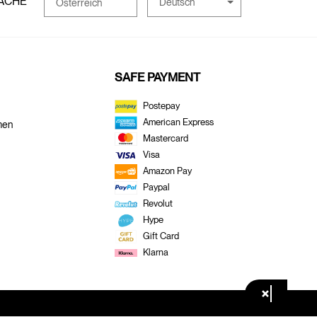
ACHE
Deutsch
Österreich
SAFE PAYMENT
Postepay
American Express
men
Mastercard
Visa
Amazon Pay
Paypal
Revolut
Hype
Gift Card
Klarna
×