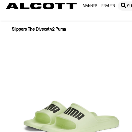
MÄNNER
FRAUEN
S
Slippers The Divecat v2 Puma