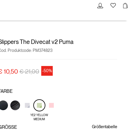
Slippers The Divecat v2 Puma
Cod. Produktcode:
PM374823
Preisreduzierung von
auf
€ 10,50
€ 21,00
-50%
FARBE
YE2 YELLOW
MEDIUM
GRÖSSE
Größentabelle