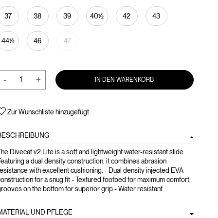
37
38
39
40½
42
43
44½
46
47
-
+
IN DEN WARENKORB
Zur Wunschliste hinzugefügt
BESCHREIBUNG
he Divecat v2 Lite is a soft and lightweight water-resistant slide.
eaturing a dual density construction, it combines abrasion
esistance with excellent cushioning. - Dual density injected EVA
onstruction for a snug fit - Textured footbed for maximum comfort,
rooves on the bottom for superior grip - Water resistant.
MATERIAL UND PFLEGE