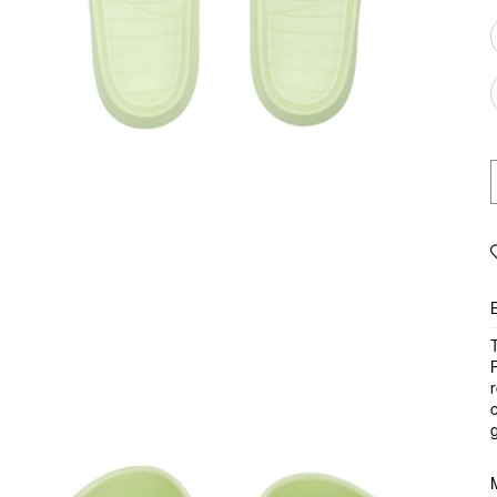
T
F
r
c
g