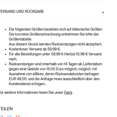
VERSAND UND RÜCKGABE
Die folgenden Größen beziehen sich auf italienische Größen.
Die korrekte Größenumrechnung entnehmen Sie bitte der
Größentabelle.
Aus diesem Grund werden Rücksendungen nicht akzeptiert;
Kostenloser Versand ab 59,99 €;
Für alle Bestellungen unter 59,99 € Herbst 10,99 € Versand
nach;
Rücksendungen sind innerhalb von 14 Tagen ab Lieferdatum
gegen eine Gebühr von 15,00 Euro möglich; möglich, mit
Ausnahme von eBikes, deren Rücksendekosten betragen
EUR 49,00. und die Anfrage muss ausschließlich über den
Kundendienst erfolgen.;
ür weitere Informationen lesen Sie unser
Faq's
TEILEN
GLOBAL.SOCIALSHARE.FACEBOOK
GLOBAL.SOCIALSHARE.TWITTER
GLOBAL.SOCIALSHARE.PINTEREST