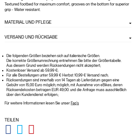
Textured footbed for maximum comfort, grooves on the bottom for superior
grip - Water resistant.
MATERIAL UND PFLEGE
VERSAND UND RÜCKGABE
Die folgenden Größen beziehen sich auf italienische Größen.
Die korrekte Größenumrechnung entnehmen Sie bitte der Größentabelle.
Aus diesem Grund werden Rücksendungen nicht akzeptiert;
Kostenloser Versand ab 59,99 €;
Für alle Bestellungen unter 59,99 € Herbst 10,99 € Versand nach;
Rücksendungen sind innerhalb von 14 Tagen ab Lieferdatum gegen eine
Gebühr von 15,00 Euro möglich; möglich, mit Ausnahme von eBikes, deren
Rücksendekosten betragen EUR 49,00. und die Anfrage muss ausschließlich
über den Kundendienst erfolgen.;
Für weitere Informationen lesen Sie unser
Faq's
TEILEN
GLOBAL.SOCIALSHARE.FACEBOOK
GLOBAL.SOCIALSHARE.TWITTER
GLOBAL.SOCIALSHARE.PINTEREST