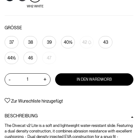
WH2 WHITE
GRÖSSE
37
38
39
40½
42
43
44½
46
47
-
+
IN DEN WARENKORB
Zur Wunschliste hinzugefügt
BESCHREIBUNG
The Divecat v2 Lite is a soft and lightweight water-resistant slide. Featuring
a dual density construction, it combines abrasion resistance with excellent
cushioning. - Dual density injected EVA construction for a snug fit -