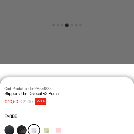
Cod. Produktcode:
PM374823
Slippers The Divecat v2 Puma
Preisreduzierung von
auf
€ 10,50
€ 21,00
-50%
FARBE