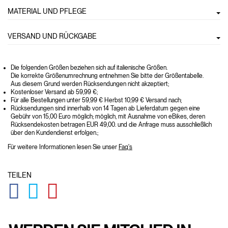
MATERIAL UND PFLEGE
VERSAND UND RÜCKGABE
Die folgenden Größen beziehen sich auf italienische Größen.
Die korrekte Größenumrechnung entnehmen Sie bitte der Größentabelle.
Aus diesem Grund werden Rücksendungen nicht akzeptiert;
Kostenloser Versand ab 59,99 €;
Für alle Bestellungen unter 59,99 € Herbst 10,99 € Versand nach;
Rücksendungen sind innerhalb von 14 Tagen ab Lieferdatum gegen eine
Gebühr von 15,00 Euro möglich; möglich, mit Ausnahme von eBikes, deren
Rücksendekosten betragen EUR 49,00. und die Anfrage muss ausschließlich
über den Kundendienst erfolgen.;
Für weitere Informationen lesen Sie unser
Faq's
TEILEN
GLOBAL.SOCIALSHARE.FACEBOOK
GLOBAL.SOCIALSHARE.TWITTER
GLOBAL.SOCIALSHARE.PINTEREST