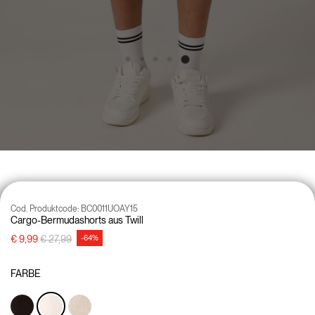
Cod. Produktcode:
BC0011UOAY15
Cargo-Bermudashorts aus Twill
Preisreduzierung von
auf
€ 9,99
€ 27,99
-64%
FARBE