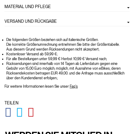
MATERIAL UND PFLEGE
VERSAND UND RÜCKGABE
Die folgenden Größen beziehen sich auf italienische Größen.
Die korrekte Größenumrechnung entnehmen Sie bitte der Größentabelle.
Aus diesem Grund werden Rücksendungen nicht akzeptiert;
Kostenloser Versand ab 59,99 €;
Für alle Bestellungen unter 59,99 € Herbst 10,99 € Versand nach;
Rücksendungen sind innerhalb von 14 Tagen ab Lieferdatum gegen eine
Gebühr von 15,00 Euro möglich; möglich, mit Ausnahme von eBikes, deren
Rücksendekosten betragen EUR 49,00. und die Anfrage muss ausschließlich
über den Kundendienst erfolgen.;
Für weitere Informationen lesen Sie unser
Faq's
TEILEN
GLOBAL.SOCIALSHARE.FACEBOOK
GLOBAL.SOCIALSHARE.TWITTER
GLOBAL.SOCIALSHARE.PINTEREST