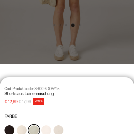
Cod. Produktcode:
SH0016DOAY15
Shorts aus Leinenmischung
Preisreduzierung von
auf
€ 12,99
€ 17,99
-28%
FARBE