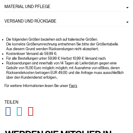
MATERIAL UND PFLEGE
VERSAND UND RÜCKGABE
Die folgenden Größen beziehen sich auf italienische Größen.
Die korrekte Größenumrechnung entnehmen Sie bitte der Größentabelle.
Aus diesem Grund werden Rücksendungen nicht akzeptiert;
Kostenloser Versand ab 59,99 €;
Für alle Bestellungen unter 59,99 € Herbst 10,99 € Versand nach;
Rücksendungen sind innerhalb von 14 Tagen ab Lieferdatum gegen eine
Gebühr von 15,00 Euro möglich; möglich, mit Ausnahme von eBikes, deren
Rücksendekosten betragen EUR 49,00. und die Anfrage muss ausschließlich
über den Kundendienst erfolgen.;
Für weitere Informationen lesen Sie unser
Faq's
TEILEN
GLOBAL.SOCIALSHARE.FACEBOOK
GLOBAL.SOCIALSHARE.TWITTER
GLOBAL.SOCIALSHARE.PINTEREST