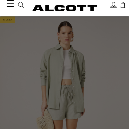
☰
IN LINEN