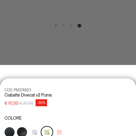
COD:
PM374823
Ciabatte Divecat v2 Puma
Price reduced from
to
€ 10,50
€ 21,00
-50%
COLORE