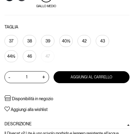
GIALLO MEDIO
TAGLIA
37
38
39
40½
42
43
44½
46
47
-
+
AGGIUNGI AL CARRELLO
Disponibilità in negozio
Aggiungi alla wishlist
DESCRIZIONE
Il Divecat v2 Lite è uno scivolo morbido e leggero resistente all'acqua.