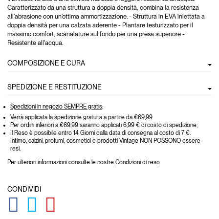
Caratterizzato da una struttura a doppia densità, combina la resistenza
all'abrasione con un'ottima ammortizzazione. - Struttura in EVA iniettata a
doppia densità per una calzata aderente - Plantare testurizzato per il
massimo comfort, scanalature sul fondo per una presa superiore -
Resistente all'acqua.
COMPOSIZIONE E CURA
SPEDIZIONE E RESTITUZIONE
Spedizioni in negozio SEMPRE gratis;
Verrà applicata la spedizione gratuita a partire da €69,99
Per ordini inferiori a €69,99 saranno applicati 6,99 € di costo di spedizione;
Il Reso è possibile entro 14 Giorni dalla data di consegna al costo di 7 €.
Intimo, calzini, profumi, cosmetici e prodotti Vintage NON POSSONO essere
resi.
Per ulteriori informazioni consulte le nostre
Condizioni di reso
CONDIVIDI
GLOBAL.SOCIALSHARE.FACEBOOK
GLOBAL.SOCIALSHARE.TWITTER
GLOBAL.SOCIALSHARE.PINTEREST