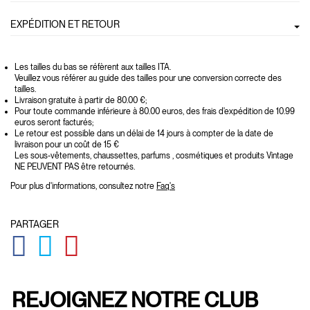
EXPÉDITION ET RETOUR
Les tailles du bas se réfèrent aux tailles ITA.
Veuillez vous référer au guide des tailles pour une conversion correcte des
tailles.
Livraison gratuite à partir de 80.00 €;
Pour toute commande inférieure à 80.00 euros, des frais d'expédition de 10.99
euros seront facturés;
Le retour est possible dans un délai de 14 jours à compter de la date de
livraison pour un coût de 15 €
Les sous-vêtements, chaussettes, parfums , cosmétiques et produits Vintage
NE PEUVENT PAS être retournés.
Pour plus d'informations, consultez notre
Faq's
PARTAGER
GLOBAL.SOCIALSHARE.FACEBOOK
GLOBAL.SOCIALSHARE.TWITTER
GLOBAL.SOCIALSHARE.PINTEREST
REJOIGNEZ NOTRE CLUB