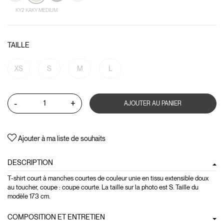
KY2 KAKY MEDIUM
TAILLE
XS
S
M
L
-
+
AJOUTER AU PANIER
Ajouter à ma liste de souhaits
DESCRIPTION
T-shirt court à manches courtes de couleur unie en tissu extensible doux
au toucher, coupe : coupe courte. La taille sur la photo est S. Taille du
modèle 173 cm.
COMPOSITION ET ENTRETIEN