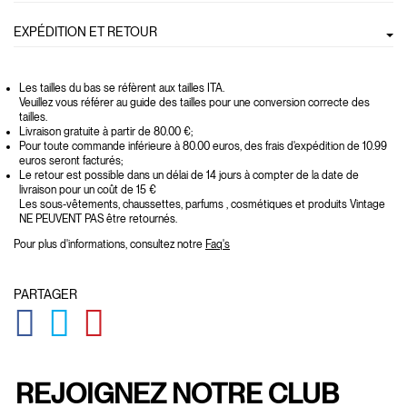
EXPÉDITION ET RETOUR
Les tailles du bas se réfèrent aux tailles ITA.
Veuillez vous référer au guide des tailles pour une conversion correcte des
tailles.
Livraison gratuite à partir de 80.00 €;
Pour toute commande inférieure à 80.00 euros, des frais d'expédition de 10.99
euros seront facturés;
Le retour est possible dans un délai de 14 jours à compter de la date de
livraison pour un coût de 15 €
Les sous-vêtements, chaussettes, parfums , cosmétiques et produits Vintage
NE PEUVENT PAS être retournés.
Pour plus d'informations, consultez notre
Faq's
PARTAGER
GLOBAL.SOCIALSHARE.FACEBOOK
GLOBAL.SOCIALSHARE.TWITTER
GLOBAL.SOCIALSHARE.PINTEREST
REJOIGNEZ NOTRE CLUB