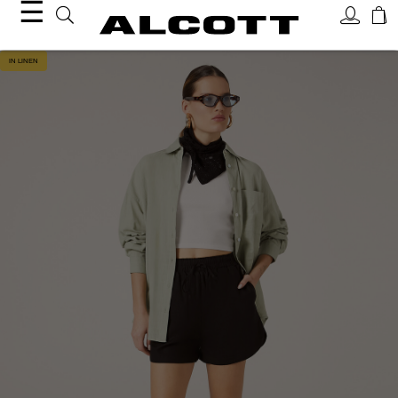
☰
IN LINEN