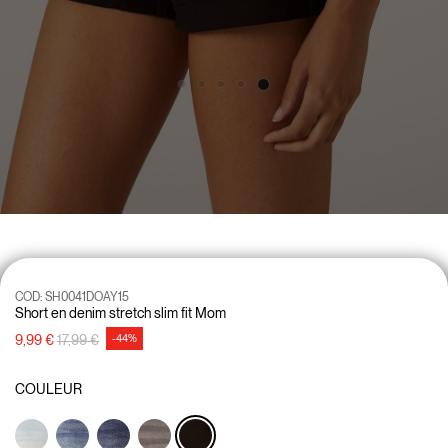
COD:
SH0041DOAY15
Short en denim stretch slim fit Mom
Prix réduit de
à
9,99 €
17,99 €
-44%
COULEUR