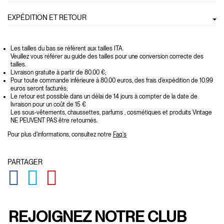
EXPÉDITION ET RETOUR
Les tailles du bas se réfèrent aux tailles ITA.
Veuillez vous référer au guide des tailles pour une conversion correcte des
tailles.
Livraison gratuite à partir de 80.00 €;
Pour toute commande inférieure à 80.00 euros, des frais d'expédition de 10.99
euros seront facturés;
Le retour est possible dans un délai de 14 jours à compter de la date de
livraison pour un coût de 15 €
Les sous-vêtements, chaussettes, parfums , cosmétiques et produits Vintage
NE PEUVENT PAS être retournés.
Pour plus d'informations, consultez notre
Faq's
PARTAGER
GLOBAL.SOCIALSHARE.FACEBOOK
GLOBAL.SOCIALSHARE.TWITTER
GLOBAL.SOCIALSHARE.PINTEREST
REJOIGNEZ NOTRE CLUB