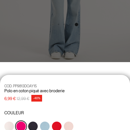
COD:
PP9813DOAY15
Polo en coton piqué avec broderie
Prix réduit de
à
6,99 €
12,99 €
-46%
COULEUR