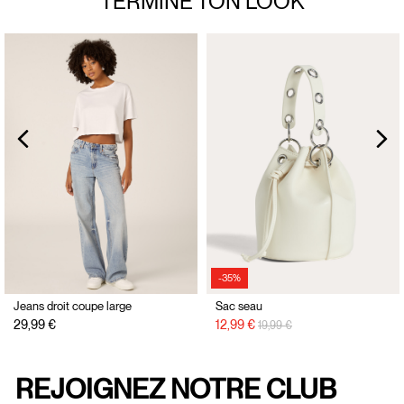
TERMINE TON
LOOK
-35%
Jeans droit coupe large
Sac seau
Prix réduit de
à
29,99 €
12,99 €
19,99 €
REJOIGNEZ NOTRE CLUB