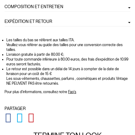
COMPOSITION ET ENTRETIEN
EXPÉDITION ET RETOUR
Les tailles du bas se réfèrent aux tailles ITA.
Veuillez vous référer au guide des tailles pour une conversion correcte des
tailles.
Livraison gratuite à partir de 80.00 €;
Pour toute commande inférieure à 80.00 euros, des frais d'expédition de 10.99
euros seront facturés;
Le retour est possible dans un délai de 14 jours à compter de la date de
livraison pour un coût de 15 €
Les sous-vêtements, chaussettes, parfums , cosmétiques et produits Vintage
NE PEUVENT PAS être retournés.
Pour plus d'informations, consultez notre
Faq's
PARTAGER
GLOBAL.SOCIALSHARE.FACEBOOK
GLOBAL.SOCIALSHARE.TWITTER
GLOBAL.SOCIALSHARE.PINTEREST