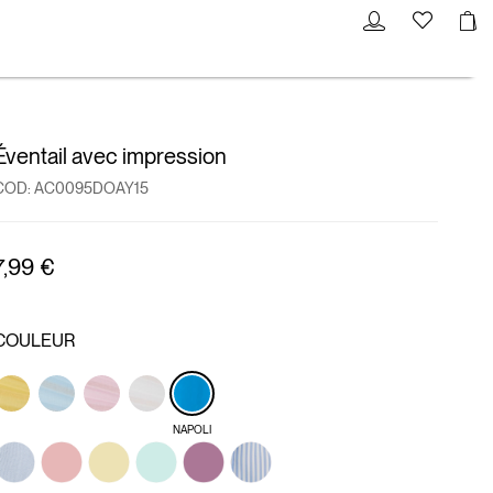
Éventail avec impression
COD:
AC0095DOAY15
7,99 €
COULEUR
NAPOLI