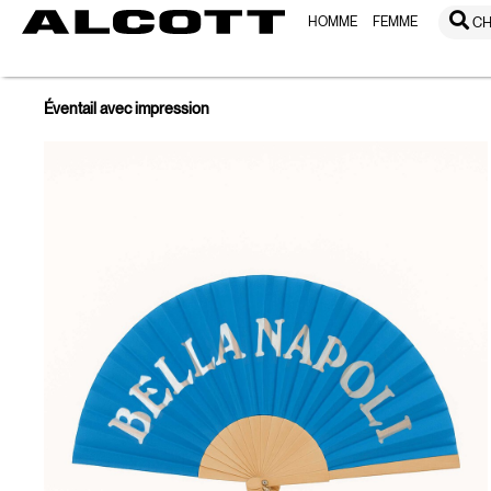
HOMME
FEMME
CH
Éventail avec impression