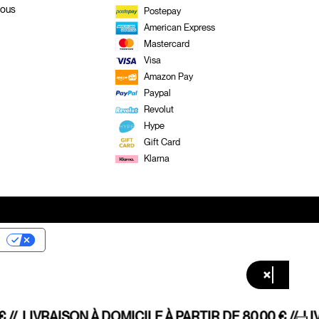
Nous
Postepay
American Express
Mastercard
Visa
Amazon Pay
Paypal
Revolut
Hype
Gift Card
Klarna
×
 //
LIVRAISON À DOMICILE À PARTIR DE 80,00 € //
LIV