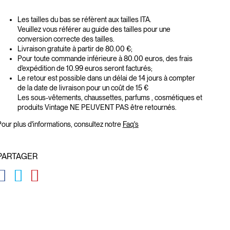
Les tailles du bas se réfèrent aux tailles ITA.
Veuillez vous référer au guide des tailles pour une
conversion correcte des tailles.
Livraison gratuite à partir de 80.00 €;
Pour toute commande inférieure à 80.00 euros, des frais
d'expédition de 10.99 euros seront facturés;
Le retour est possible dans un délai de 14 jours à compter
de la date de livraison pour un coût de 15 €
Les sous-vêtements, chaussettes, parfums , cosmétiques et
produits Vintage NE PEUVENT PAS être retournés.
our plus d'informations, consultez notre
Faq's
PARTAGER
GLOBAL.SOCIALSHARE.FACEBOOK
GLOBAL.SOCIALSHARE.TWITTER
GLOBAL.SOCIALSHARE.PINTEREST