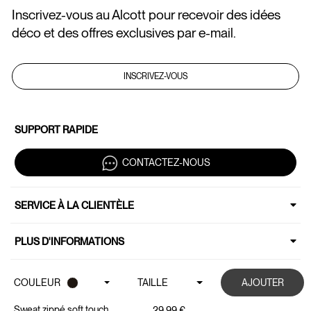
Inscrivez-vous au Alcott pour recevoir des idées
déco et des offres exclusives par e-mail.
INSCRIVEZ-VOUS
SUPPORT RAPIDE
CONTACTEZ-NOUS
SERVICE À LA CLIENTÈLE
PLUS D'INFORMATIONS
BRAND
COULEUR
TAILLE
AJOUTER
Copyright © 2026 ALCOTT P.IVA 05647000636 | All Rights Reserved.
DE 80,00 € //
Sweat zippé soft touch
LIVRAISON À DOMICILE À PARTIR DE 80,00 € //
LIVRA
29,99 €