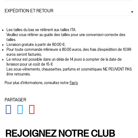
EXPÉDITION ET RETOUR
Les tailles du bas se réfèrent aux tailles ITA.
Veuillez vous référer au guide des tailles pour une conversion correcte des
tailles.
Livraison gratuite à partir de 80.00 €;
Pour toute commande inférieure à 80.00 euros, des frais d'expédition de 10.99
euros seront facturés;
Le retour est possible dans un délai de 14 jours à compter de la date de
livraison pour un coût de 15 €
Les sous-vêtements, chaussettes, parfums et cosmétiques NE PEUVENT PAS
être retournés.
Pour plus d'informations, consultez notre
Faq's
PARTAGER
GLOBAL.SOCIALSHARE.FACEBOOK
GLOBAL.SOCIALSHARE.TWITTER
GLOBAL.SOCIALSHARE.PINTEREST
REJOIGNEZ NOTRE CLUB